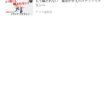
もう騙されない 藤原かずえのメディアリテ
ラシー
アゴラ編集部