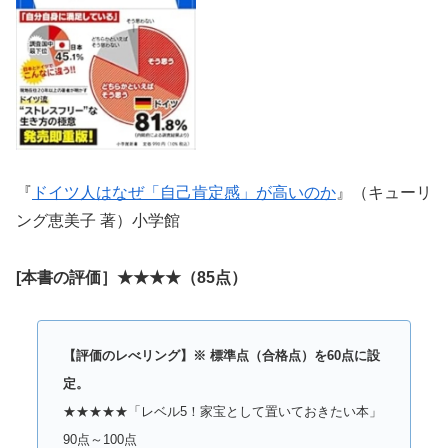
『
ドイツ人はなぜ「自己肯定感」が高いのか
』（キューリ
ング恵美子 著）小学館
[本書の評価］★★★★（85点）
【評価のレべリング】※ 標準点（合格点）を60点に設
定。
★★★★★「レベル5！家宝として置いておきたい本」
90点～100点