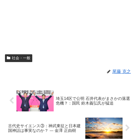
社会・一般
尾藤 克之
埼玉14区で公明 石井代表がまさかの落選
危機？：国民 鈴木義弘氏が猛追
古代史サイエンス③：神武東征と日本建
国神話は事実なのか？ --- 金澤 正由樹