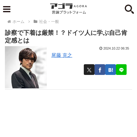
ホーム
社会・一般
診察で下着は厳禁！？ドイツ人に学ぶ自己肯
定感とは
2024.10.22 06:35
尾藤 克之