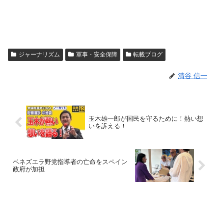
ジャーナリズム
軍事・安全保障
転載ブログ
清谷 信一
玉木雄一郎が国民を守るために！熱い想
いを訴える！
ベネズエラ野党指導者の亡命をスペイン
政府が加担