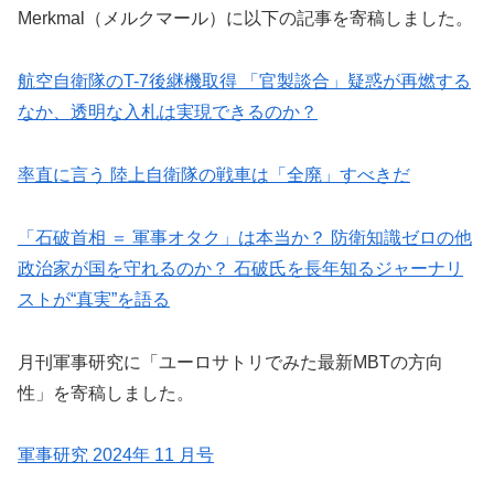
Merkmal（メルクマール）に以下の記事を寄稿しました。
航空自衛隊のT-7後継機取得 「官製談合」疑惑が再燃する
なか、透明な入札は実現できるのか？
率直に言う 陸上自衛隊の戦車は「全廃」すべきだ
「石破首相 ＝ 軍事オタク」は本当か？ 防衛知識ゼロの他
政治家が国を守れるのか？ 石破氏を長年知るジャーナリ
ストが“真実”を語る
月刊軍事研究に「ユーロサトリでみた最新MBTの方向
性」を寄稿しました。
軍事研究 2024年 11 月号