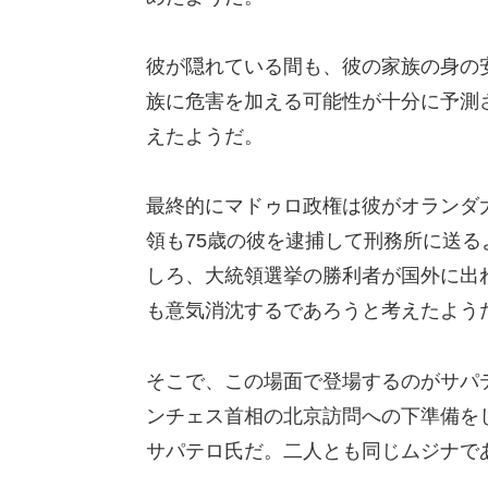
彼が隠れている間も、彼の家族の身の
族に危害を加える可能性が十分に予測
えたようだ。
最終的にマドゥロ政権は彼がオランダ
領も75歳の彼を逮捕して刑務所に送
しろ、大統領選挙の勝利者が国外に出
も意気消沈するであろうと考えたよう
そこで、この場面で登場するのがサパ
ンチェス首相の北京訪問への下準備を
サパテロ氏だ。二人とも同じムジナで