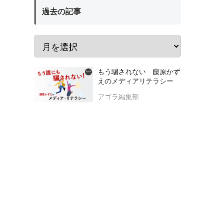
過去の記事
もう騙されない 藤原かず
えのメディアリテラシー
アゴラ編集部