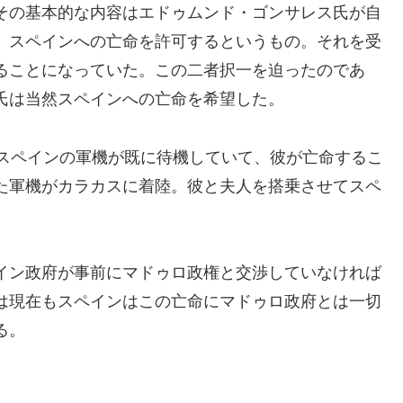
その基本的な内容はエドゥムンド・ゴンサレス氏が自
、スペインへの亡命を許可するというもの。それを受
ることになっていた。この二者択一を迫ったのであ
氏は当然スペインへの亡命を希望した。
でスペインの軍機が既に待機していて、彼が亡命するこ
た軍機がカラカスに着陸。彼と夫人を搭乗させてスペ
イン政府が事前にマドゥロ政権と交渉していなければ
は現在もスペインはこの亡命にマドゥロ政府とは一切
る。