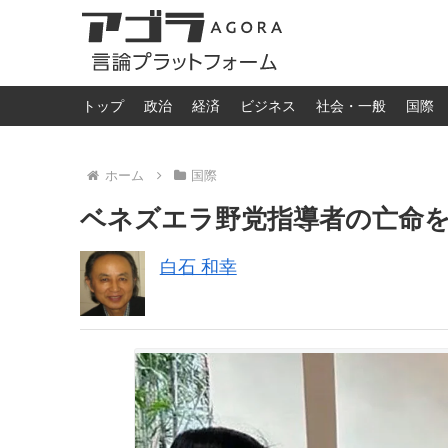
トップ
政治
経済
ビジネス
社会・一般
国際
ホーム
国際
ベネズエラ野党指導者の亡命
白石 和幸