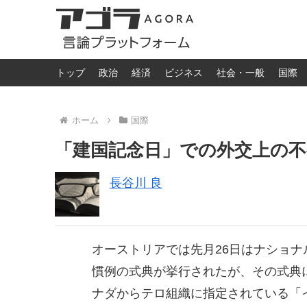
トップ
政治
経済
ビジネス
社会・一般
国際
ホーム
国際
「建国記念日」での外交上の不
長谷川 良
オーストリアでは先月26日はナショ
慣例の式典が挙行されたが、その式典
ナダからテロ組織に指定されている「イ