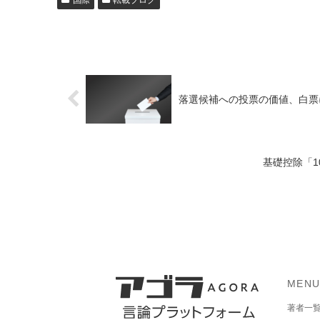
国際
転載ブログ
落選候補への投票の価値、白票
基礎控除「1
MEN
著者一