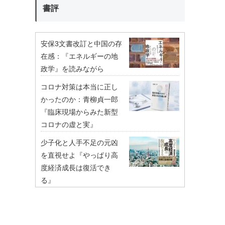
書評
安保3文書改訂と中国の存
在感：『エネルギーの地
政学』を読みながら
コロナ対策は本当に正し
かったのか：青柳貞一郎
『臨床現場からみた新型
コロナの虚と実』
少子化と人手不足の元凶
を直視せよ『やっぱり高
度経済成長は復活でき
る』