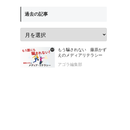
過去の記事
もう騙されない 藤原かず
えのメディアリテラシー
アゴラ編集部