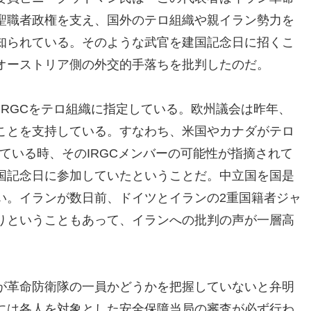
聖職者政権を支え、国外のテロ組織や親イラン勢力を
知られている。そのような武官を建国記念日に招くこ
オーストリア側の外交的手落ちを批判したのだ。
、IRGCをテロ組織に指定している。欧州議会は昨年、
ことを支持している。すなわち、米国やカナダがテロ
ている時、そのIRGCメンバーの可能性が指摘されて
国記念日に参加していたということだ。中立国を国是
い。イランが数日前、ドイツとイランの2重国籍者ジャ
りということもあって、イランへの批判の声が一層高
が革命防衛隊の一員かどうかを把握していないと弁明
には各人を対象とした安全保障当局の審査が必ず行わ