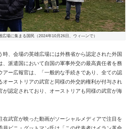
広場に集まる国民（2024年10月26日、ウィ―ンで）
う時、会場の英雄広場には外務省から認定された外国
は、派遣国において自国の軍事外交の最高責任者を務
ウアー広報官は、「一般的な手続きであり、全ての認
るオーストリアの武官と同様の外交的権利が付与され
官が認定されており、オーストリアも同様の武官が海
駐在武官が映った動画がソーシャルメディアで注目を
委員ビニ・グットマン氏は「この代表者はイラン革命