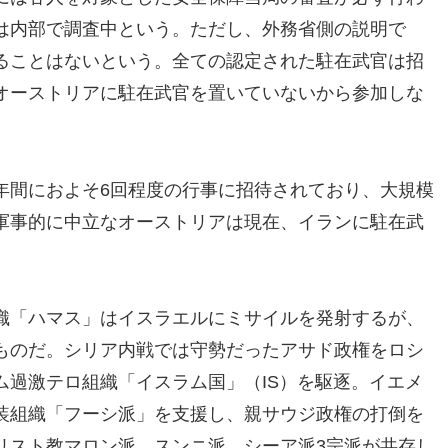
は内部で調査中という。ただし、外務省側の説明で
ることはないという。全ての認定された駐在武官は招
オーストリアに駐在武官を置いていないから参加しな
年間におよそ6回程度の行事に招待されており、大規模
軍事的に中立なオーストリアは現在、イランに駐在武
織「ハマス」はイスラエルにミサイルを発射するが、
ものだ。シリア内戦では守勢だったアサド政権をロシ
ム過激テロ組織「イスラム国」（IS）を駆逐。イエメ
装組織「フーシ派」を支援し、親サウジ政権の打倒を
リスト教マロン派、スンニ派、シーア派3宗派が共存し