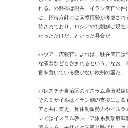
れる。外務省は現在、イラン武官の件
は、招待方針には国際情勢が考慮され
待されており、ロシアや北朝鮮は現在
かっただけだ、といった具合だ。
バウアー広報官によれば、駐在武官は
な演習なども含まれるという。なお、
官を置いている数少ない欧州の国だ。
パレスチナ自治区のイスラム過激派組
そのミサイルはイラン側の支援による
アと共に支え、反体制派勢力やイスラ
ンではイスラム教シーア派系反政府武
図る一方、モザイク国家と呼ばれ、キ