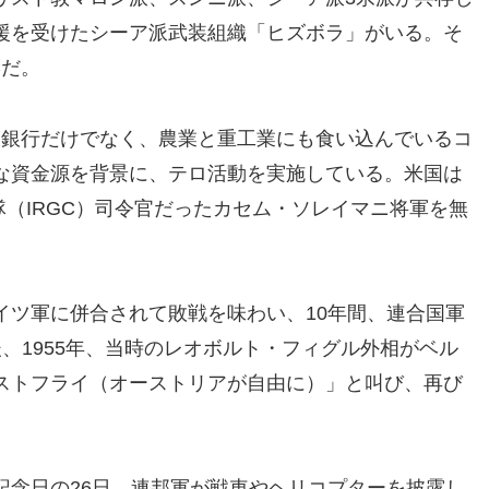
援を受けたシーア派武装組織「ヒズボラ」がいる。そ
Cだ。
と銀行だけでなく、農業と重工業にも食い込んでいるコ
な資金源を背景に、テロ活動を実施している。米国は
隊（IRGC）司令官だったカセム・ソレイマニ将軍を無
イツ軍に併合されて敗戦を味わい、10年間、連合国軍
、1955年、当時のレオボルト・フィグル外相がベル
ストフライ（オーストリアが自由に）」と叫び、再び
記念日の26日、連邦軍が戦車やヘリコプターを披露し