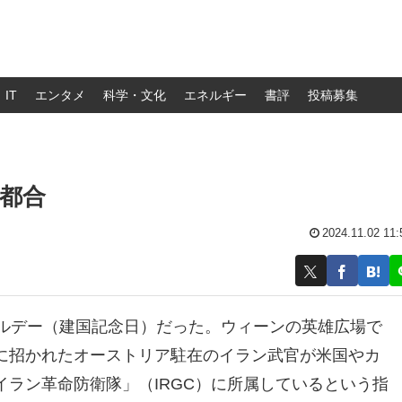
IT
エンタメ
科学・文化
エネルギー
書評
投稿募集
都合
2024.11.02 11:
ナルデー（建国記念日）だった。ウィーンの英雄広場で
に招かれたオーストリア駐在のイラン武官が米国やカ
ラン革命防衛隊」（IRGC）に所属しているという指