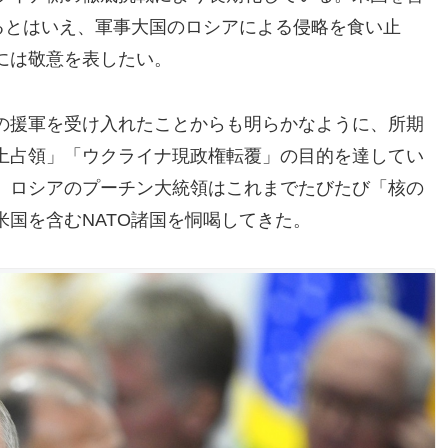
るとはいえ、軍事大国のロシアによる侵略を食い止
には敬意を表したい。
の援軍を受け入れたことからも明らかなように、所期
土占領」「ウクライナ現政権転覆」の目的を達してい
、ロシアのプーチン大統領はこれまでたびたび「核の
国を含むNATO諸国を恫喝してきた。