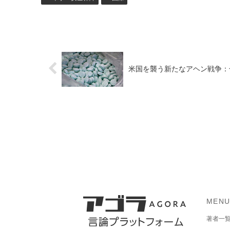
米国を襲う新たなアヘン戦争：
MEN
著者一