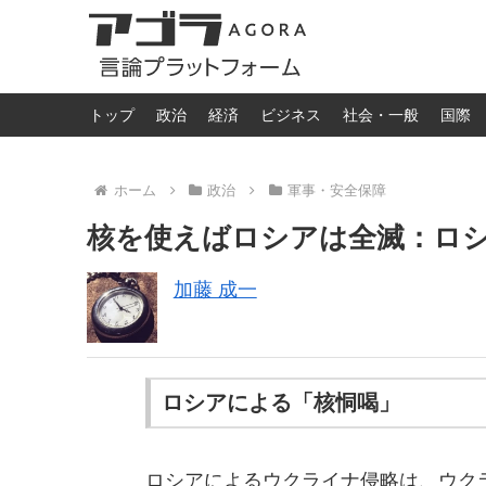
トップ
政治
経済
ビジネス
社会・一般
国際
ホーム
政治
軍事・安全保障
核を使えばロシアは全滅：ロ
加藤 成一
ロシアによる「核恫喝」
ロシアによるウクライナ侵略は、ウク