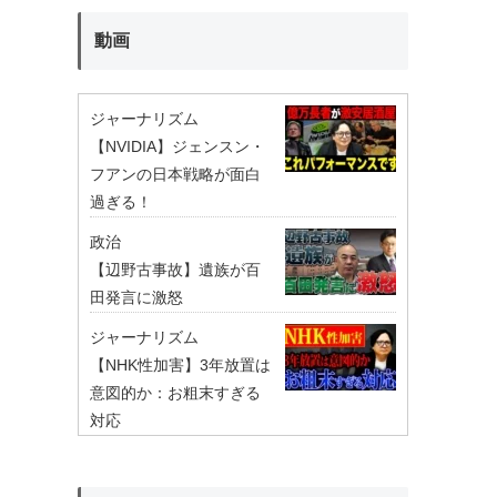
動画
ジャーナリズム
【NVIDIA】ジェンスン・
フアンの日本戦略が面白
過ぎる！
政治
【辺野古事故】遺族が百
田発言に激怒
ジャーナリズム
【NHK性加害】3年放置は
意図的か：お粗末すぎる
対応