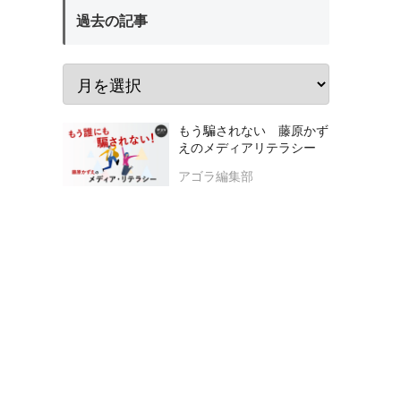
過去の記事
もう騙されない 藤原かず
えのメディアリテラシー
アゴラ編集部