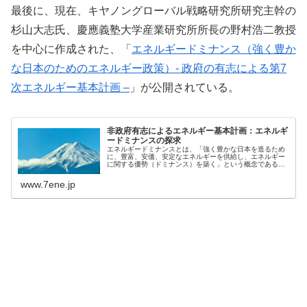
最後に、現在、キヤノングローバル戦略研究所研究主幹の
杉山大志氏、慶應義塾大学産業研究所所長の野村浩二教授
を中心に作成された、「
エネルギードミナンス（強く豊か
な日本のためのエネルギー政策）- 政府の有志による第7
次エネルギー基本計画 –
」が公開されている。
非政府有志によるエネルギー基本計画：エネルギ
ードミナンスの探求
エネルギードミナンスとは、「強く豊かな日本を造るため
に、豊富、安価、安定なエネルギーを供給し、エネルギー
に関する優勢（ドミナンス）を築く」という概念である。
この確立のため、我々は以下の11項目にわたる提言をす
る。
www.7ene.jp