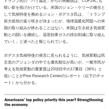
トランプ氏の「パリ協定」からの再離脱は、COP29にも
暗い影を投げかけている。米国のジョン・ケリーの後任と
して気候特使を務めるジョン・ポデスタ氏は、「トランプ
前大統領の返り咲きが決まったが、地球温暖化問題への米
国の取り組みが終わることはない。米国は引き続き気候変
動との闘いを継続し、温室効果ガスの排出削減に取り組ん
でいく」と述べたと報じられている。
ポデスタ気候特使の発言に見られるように、気候変動は民
主党のアジェンダの中でも優先順位が高いが、一般市民が
考える気候変動の重要度は20項目中の17番目（36%）と
低いことがPew Research Centerのレポート（以下のチャ
ート）から分かる。