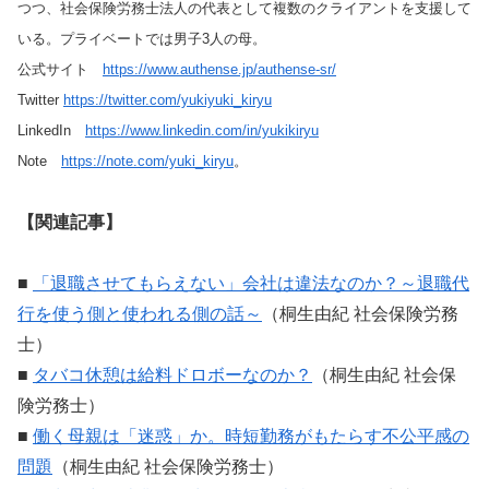
つつ、社会保険労務士法人の代表として複数のクライアントを支援して
いる。プライベートでは男子3人の母。
公式サイト
https://www.authense.jp/authense-sr/
Twitter
https://twitter.com/yukiyuki_kiryu
LinkedIn
https://www.linkedin.com/in/yukikiryu
Note
https://note.com/yuki_kiryu
。
【関連記事】
■
「退職させてもらえない」会社は違法なのか？～退職代
行を使う側と使われる側の話～
（桐生由紀 社会保険労務
士）
■
タバコ休憩は給料ドロボーなのか？
（桐生由紀 社会保
険労務士）
■
働く母親は「迷惑」か。時短勤務がもたらす不公平感の
問題
（桐生由紀 社会保険労務士）