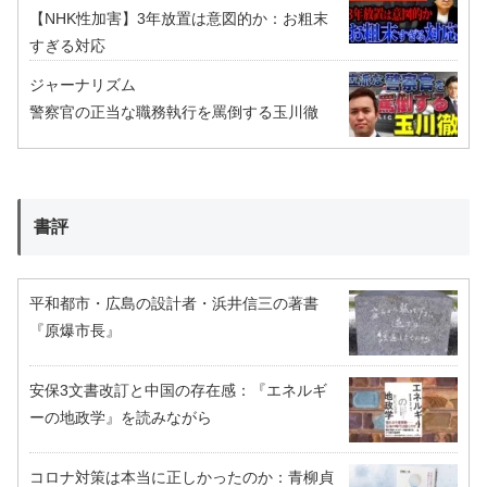
【NHK性加害】3年放置は意図的か：お粗末
すぎる対応
ジャーナリズム
警察官の正当な職務執行を罵倒する玉川徹
書評
平和都市・広島の設計者・浜井信三の著書
『原爆市長』
安保3文書改訂と中国の存在感：『エネルギ
ーの地政学』を読みながら
コロナ対策は本当に正しかったのか：青柳貞