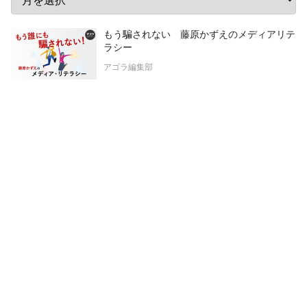
もう騙されない 藤原かずえのメディアリテ
ラシー
アゴラ編集部