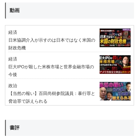
動画
経済
日米協調介入が示すのは日本ではなく米国の
財政危機
経済
巨大IPOが殺した米株市場と世界金融市場の
今後
政治
【当然の報い】百田尚樹参院議員：暴行罪と
脅迫罪で訴えられる
書評