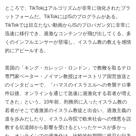
ところで、TikTokはアルゴリズムが非常に強化されたプラ
ットフォームだ。TikTokにはISのプログラムがある。
TikTokでは目立たない動画からISのプロパガンダに非常に
迅速に移行でき、過激なコンテンツが飛び出してくる。多
くのインフルエンサーが登場し、イスラム教の教えを感情
的にアピールする。
英国の「キング・カレッジ・ロンドン」で教鞭を取るテロ
専門家ペーター・ノイマン教授はオーストリア国営放送と
のインタビューで、「ハマスのイスラエルへの奇襲テロ事
件以後、オンラインを通じて急速に過激化する若者が増え
てきた」という。10年前、刑務所に入ったイスラム教の
若者がそこで過激派のイスラム教徒と出会い、過激主義の
道を歩みだしたり、イスラム寺院で欧米社会への憎悪を説
教する伝道師から影響を受けるといったケースが多かっ
た。オンラインでの過激化は、比較的短期間に残忍な行為