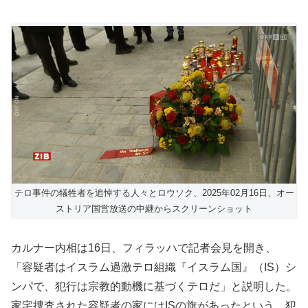
テロ事件の犠牲者を追悼する人々とロウソク、2025年02月16日、オー
ストリア国営放送の中継からスクリーンショット
カルナー内相は16日、フィラッハで記者会見を開き、
「容疑者はイスラム過激テロ組織『イスラム国』（IS）シ
ンパで、犯行は宗教的動機に基づくテロだ」と説明した。
家宅捜査された容疑者の家にはISの旗があったという。犯