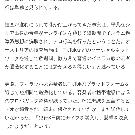
行は単独と見られている。
捜査が進むにつれて浮かび上がってきた事実は、平凡なシ
リア出身の青年がオンラインを通じて短期間でイスラム過
激派思想に洗脳され、テロ行為を行ったということだ。オ
ーストリアの捜査当局は「TikTokなどのソーシャルネット
ワークを通じて数週間、数カ月で普通のイスラム教の若者
が過激化することには驚かざるを得ない」と述べている。
実際、フィラッハの容疑者はTikTokのプラットフォームを
通じて短期間で過激化している。容疑者の携帯電話にはIS
のプロパガンダ資料が残っていた。ISに忠誠を宣言するビ
デオが録音され、端末に保存されていたが、まだ送信して
いなかった。「犯行3日前にナイフを購入し、襲撃を決意
したようだ」という。