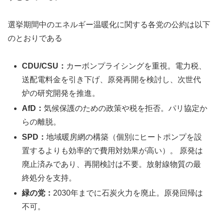
選挙期間中のエネルギー温暖化に関する各党の公約は以下
のとおりである
CDU/CSU：
カーボンプライシングを重視。電力税、
送配電料金を引き下げ、原発再開を検討し、次世代
炉の研究開発を推進。
AfD：
気候保護のための政策や税を拒否。パリ協定か
らの離脱。
SPD：
地域暖房網の構築（個別にヒートポンプを設
置するよりも効率的で費用対効果が高い）。 原発は
廃止済みであり、再開検討は不要。放射線物質の最
終処分を支持。
緑の党：
2030年までに石炭火力を廃止。原発回帰は
不可。