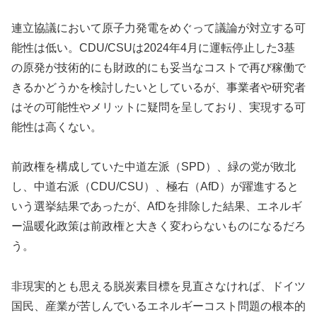
連立協議において原子力発電をめぐって議論が対立する可
能性は低い。CDU/CSUは2024年4月に運転停止した3基
の原発が技術的にも財政的にも妥当なコストで再び稼働で
きるかどうかを検討したいとしているが、事業者や研究者
はその可能性やメリットに疑問を呈しており、実現する可
能性は高くない。
前政権を構成していた中道左派（SPD）、緑の党が敗北
し、中道右派（CDU/CSU）、極右（AfD）が躍進すると
いう選挙結果であったが、AfDを排除した結果、エネルギ
ー温暖化政策は前政権と大きく変わらないものになるだろ
う。
非現実的とも思える脱炭素目標を見直さなければ、ドイツ
国民、産業が苦しんでいるエネルギーコスト問題の根本的