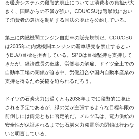
る暖房システムの段階的廃止については消費者の負担が大
きく、国民からの不満が強い。CDU/CSUは選挙戦におい
て消費者の選択を制約する同法の廃止を公約している。
第三に内燃機関エンジン自動車の販売規制だ。CDU/CSU
は2035年に内燃機関エンジンの新車販売を禁止するとい
うEUの目標を拒否している。SPDは目標堅持を支持して
きたが、経済成長の低迷、労働者の解雇、ドイツ全土での
自動車工場の閉鎖が迫る中、労働組合や国内自動車産業の
支持を得るため妥協を迫られるだろう。
ドイツの石炭火力は遅くとも2038年までに段階的に廃止
される予定であるが、緑の党が主張するような目標年限の
前倒しには両党ともに否定的だ。メルツ氏は、電力供給の
安全性が保証されるまでは石炭火力発電所の閉鎖は行わな
いと明言している。