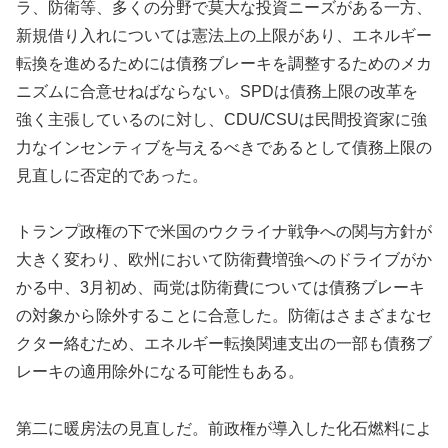
ラ、防衛等、多くの分野で莫大な投資ニーズがある一方、
新規借り入れについては憲法上の上限があり、エネルギー
転換を進めるためには債務ブレーキを調整するためのメカ
ニズムに合意せねばならない。SPDは債務上限の改革を
強く主張しているのに対し、CDU/CSUは民間投資家に強
力なインセンティブを与えるべきであるとして債務上限の
見直しに否定的であった。
トランプ政権の下で米国のウクライナ戦争への関与方針が
大きく変わり、欧州において防衛費増強へのドライブがか
かる中、3月初め、両党は防衛費については債務ブレーキ
の対象から除外することに合意した。防衛はさまざまなセ
クター絡むため、エネルギー転換関連支出の一部も債務ブ
レーキの適用除外になる可能性もある。
第二に暖房法の見直しだ。前政権が導入した化石燃料によ