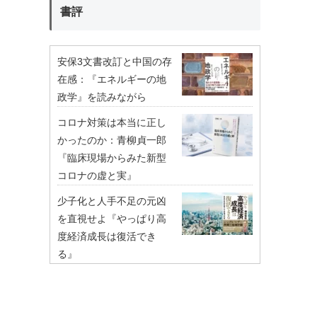
書評
安保3文書改訂と中国の存
在感：『エネルギーの地
政学』を読みながら
コロナ対策は本当に正し
かったのか：青柳貞一郎
『臨床現場からみた新型
コロナの虚と実』
少子化と人手不足の元凶
を直視せよ『やっぱり高
度経済成長は復活でき
る』