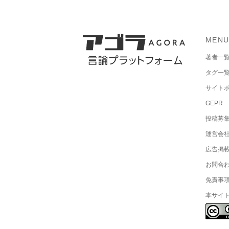
MEN
著者一
タグ一
サイト
GEPR
投稿募
運営会
広告掲
お問合
免責事
本サイ