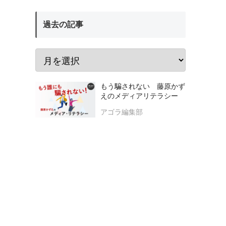
過去の記事
もう騙されない 藤原かず
えのメディアリテラシー
アゴラ編集部