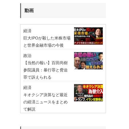
動画
経済
巨大IPOが殺した米株市場
と世界金融市場の今後
政治
【当然の報い】百田尚樹
参院議員：暴行罪と脅迫
罪で訴えられる
経済
キオクシア決算など最近
の経済ニュースをまとめ
て解説