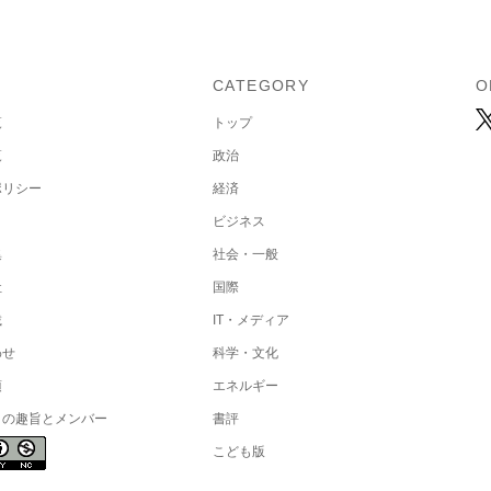
U
CATEGORY
O
覧
トップ
覧
政治
ポリシー
経済
ビジネス
集
社会・一般
社
国際
載
IT・メディア
わせ
科学・文化
項
エネルギー
トの趣旨とメンバー
書評
こども版