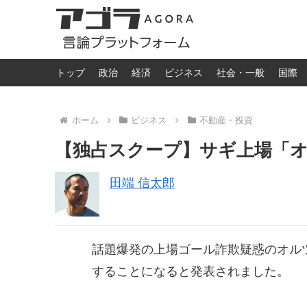
トップ
政治
経済
ビジネス
社会・一般
国際
ホーム
ビジネス
不動産・投資
【独占スクープ】サギ上場「
田端 信太郎
話題爆発の上場ゴール詐欺疑惑のオル
することになると発表されました。