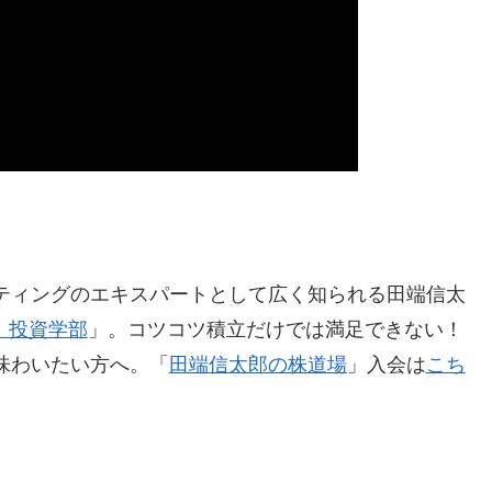
ティングのエキスパートとして広く知られる田端信太
 投資学部
」。コツコツ積立だけでは満足できない！
味わいたい方へ。「
田端信太郎の株道場
」入会は
こち