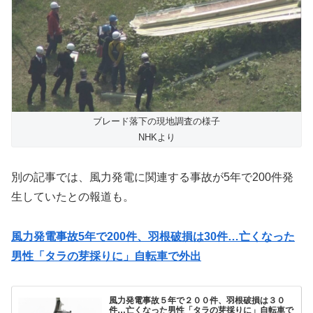
ブレード落下の現地調査の様子
NHKより
別の記事では、風力発電に関連する事故が5年で200件発
生していたとの報道も。
風力発電事故5年で200件、羽根破損は30件…亡くなった
男性「タラの芽採りに」自転車で外出
風力発電事故５年で２００件、羽根破損は３０
件…亡くなった男性「タラの芽採りに」自転車で