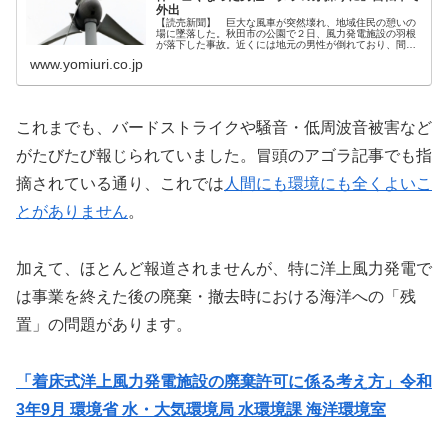
外出
【読売新聞】 巨大な風車が突然壊れ、地域住民の憩いの
場に墜落した。秋田市の公園で２日、風力発電施設の羽根
が落下した事故。近くには地元の男性が倒れており、間も
なく死亡が確認された。風力発電に関連する事故は各地で
www.yomiuri.co.jp
後を絶たず、安全面のリス
これまでも、バードストライクや騒音・低周波音被害など
がたびたび報じられていました。冒頭のアゴラ記事でも指
摘されている通り、これでは
人間にも環境にも全くよいこ
とがありません
。
加えて、ほとんど報道されませんが、特に洋上風力発電で
は事業を終えた後の廃棄・撤去時における海洋への「残
置」の問題があります。
「着床式洋上風力発電施設の廃棄許可に係る考え方」令和
3年9月 環境省 水・大気環境局 水環境課 海洋環境室