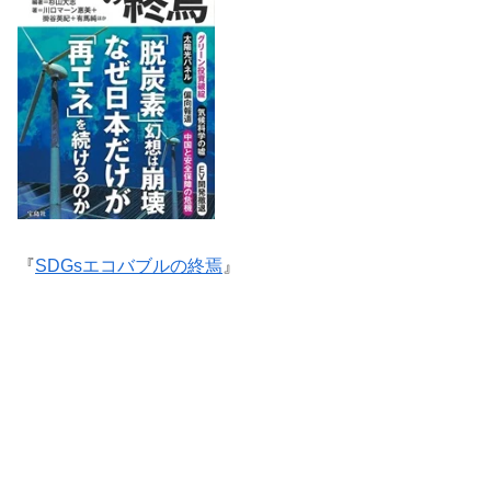
『
SDGsエコバブルの終焉
』