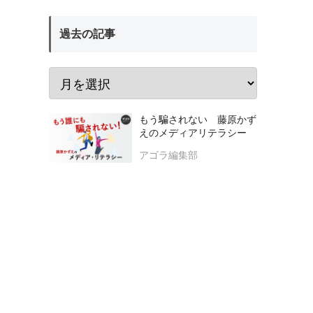
過去の記事
もう騙されない 藤原かず
えのメディアリテラシー
アゴラ編集部