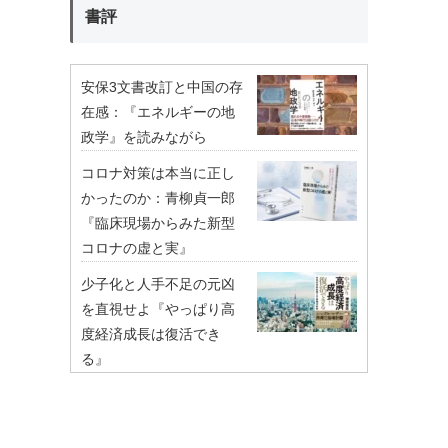
書評
安保3文書改訂と中国の存
在感：『エネルギーの地
政学』を読みながら
コロナ対策は本当に正し
かったのか：青柳貞一郎
『臨床現場からみた新型
コロナの虚と実』
少子化と人手不足の元凶
を直視せよ『やっぱり高
度経済成長は復活でき
る』