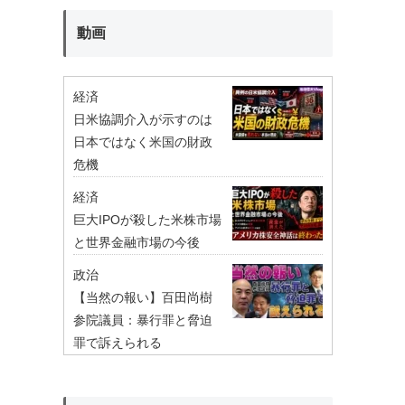
動画
経済
日米協調介入が示すのは
日本ではなく米国の財政
危機
経済
巨大IPOが殺した米株市場
と世界金融市場の今後
政治
【当然の報い】百田尚樹
参院議員：暴行罪と脅迫
罪で訴えられる