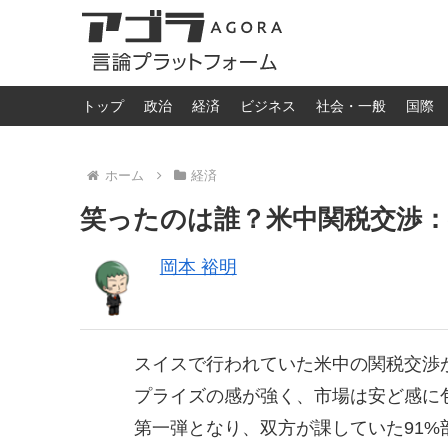
トップ
政治
経済
ビジネス
社会・一般
国際
ホーム
経済
笑ったのは誰？米中関税交渉
岡本 裕明
スイスで行われていた米中の関税交渉
プライズの感が強く、市場は安ど感に
第一弾となり、双方が課していた91%