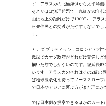
ず、アラスカの北極海側から太平洋側
それがほぼ無理難題で、丸紅が90年
由は地上の距離だけで1300㌔、アラ
ら先住民との交渉がたやすくないでし
す。
カナダ ブリティッシュコロンビア州で
敷設でカナダ政府がどれだけ苦労しど
描いた餅でしかないのです。総延長670
います。アラスカのそれはその2倍の
ば地球温暖化を待ってノーススローブ
で日本やアジアに運ぶ方がまだ理にか
では日本側が提案できるほかのカード