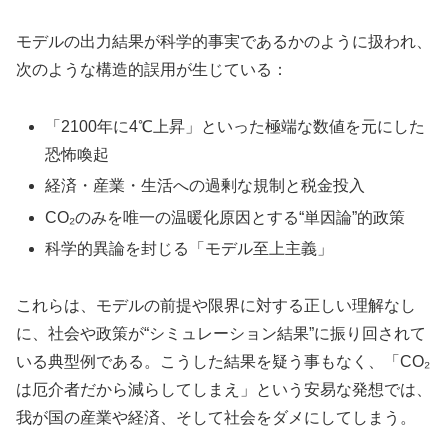
モデルの出力結果が科学的事実であるかのように扱われ、
次のような構造的誤用が生じている：
「2100年に4℃上昇」といった極端な数値を元にした
恐怖喚起
経済・産業・生活への過剰な規制と税金投入
CO₂のみを唯一の温暖化原因とする“単因論”的政策
科学的異論を封じる「モデル至上主義」
これらは、モデルの前提や限界に対する正しい理解なし
に、社会や政策が“シミュレーション結果”に振り回されて
いる典型例である。こうした結果を疑う事もなく、「CO₂
は厄介者だから減らしてしまえ」という安易な発想では、
我が国の産業や経済、そして社会をダメにしてしまう。