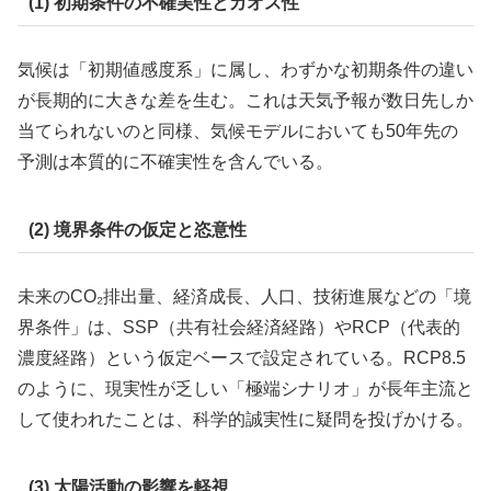
(1) 初期条件の不確実性とカオス性
気候は「初期値感度系」に属し、わずかな初期条件の違い
が長期的に大きな差を生む。これは天気予報が数日先しか
当てられないのと同様、気候モデルにおいても50年先の
予測は本質的に不確実性を含んでいる。
(2) 境界条件の仮定と恣意性
未来のCO₂排出量、経済成長、人口、技術進展などの「境
界条件」は、SSP（共有社会経済経路）やRCP（代表的
濃度経路）という仮定ベースで設定されている。RCP8.5
のように、現実性が乏しい「極端シナリオ」が長年主流と
して使われたことは、科学的誠実性に疑問を投げかける。
(3) 太陽活動の影響を軽視