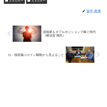
エネルギー
エネルギー
室中 善博
資格業もダブルポジションで稼ぐ時代
（横須賀 輝尚）
仏・独首脳コカイン騒動から見えること