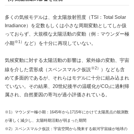
多くの気候モデルは、全太陽放射照度（TSI：Total Solar
Irradiance）を定数もしくは小さな周期変動としてしか扱
っておらず、大規模な太陽活動の変動（例：マウンダー極
※1
）
小期
など）を十分に再現していない。
気候変動に対する太陽活動の影響は、紫外線の変動、宇宙
※
2
）
線を介した雲形成（スベンスマルク仮説
）なども含
めて多面的であるが、それらはモデルに十分に組み込まれ
ていない。その結果、20世紀後半の温暖化がCO₂に過剰帰
属され、自然要因の寄与が過小評価されている。
※1）マウンダー極小期：1645年から1715年にかけて太陽黒点の観測数
が著しく減少し、太陽時期活動が弱まった期間
※2）スベンスマルク仮説：宇宙空間から飛来する銀河宇宙線が地球の