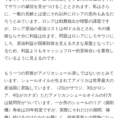
てサウジの威信を見せつけることとされます。私はさら
に、一般の見解とは逆にそれ以外にロシアの意向もあるだ
ろうとみています。ロシアは戦費捻出が喫緊の課題です
が、ロシア原油の産油コストは40ドル台とされ、今の価
格なら十分に利益は出ます。問題はロシアにしろサウジに
しろ、原油利益が国家財政を支える大きな基盤となってい
るため、利益よりもキャッシュフロー的意味合いを重視し
ているように見えるのです。
もう一つの邪推がアメリカシェール潰しではないかとみて
います。シェールオイルが生まれてアメリカは世界最大の
産油国に君臨しています。（2位がサウジ、3位がロシ
ア、4位がカナダ）ただアメリカンシェールオイルの行方
は疑問符がついています。一か所のシェールのリグ（掘削
機）寿命は20年程度ですが、実際にそれだけの期間、稼
働し続けるのはなかなか難しく、技術革新との競争になっ