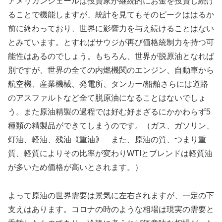
アメリカンシェールは投資家が継続的にお金を投資し続け
ることで機能しますが、統計を見てもそのピークははるか
前に終わっており、世界に影響力を与え続けることはない
とみています。とすればサウジが再び価格統制力を持つ可
能性はあるのでしょう。もちろん、世界が脱原油となれば
別ですが、世界の全ての内燃機関のエンジン、自動車から
航空機、産業機械、発電所、タンカー/船舶さらには道路
のアスファルトなど全て脱原油になることはないでしょ
う。また原油精製の過程では好む好まざるにかかわらず5
種類の精製品ができてしまうのです。（ガス、ガソリン、
灯油、軽油、残油｟重油｠ また、原油の質、つまり重
質、軽質によりその比率が変わりWTIとブレンドは軽質油
が多いため価格が高いとされます。）
よって原油の世界需要は景気に左右されますが、一定の下
支えはあります。コロナの時のような相場は現実の需要と