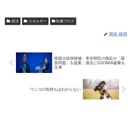
経済
エネルギー
転載ブログ
岡本 裕明
韓国大統領候補・李在明氏の側近が「薩
長同盟」を提案：過去にGSOMIA破棄を
主導
ワンコの気持ちはわからない