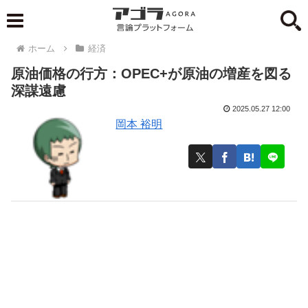
ホーム
経済
原油価格の行方：OPEC+が原油の増産を図る
深謀遠慮
2025.05.27 12:00
岡本 裕明