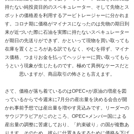
持たない純投資目的のスペキュレーター、そして先物とス
ポットの価格差を利用するアービトレージャーに分かれま
す。コロナ期に価格がマイナスになったのは先物の期日到
来が近づいた際に石油を実際に持たないスペキュレーター
が期日の先送りができず、かといって現物を買い取っても
在庫を置くところがある訳でもなく、やむを得ず、マイナ
ス価格、つまりお金を払ってヘッジャーに買い取ってもら
うという現象が生じたものです。極めて異例なケースだと
思いますが、商品取引の怖さとも言えます。
さて、価格が落ち着ているのはOPEC+が原油の増産を図
っているからで今週末に7月分の産出量を決める会合が開
かれ事前予想では産出量を増やす見込みです。リーダーの
サウジアラビアがこのところ、OPEC+メンバー国による
産出量の調整に苦慮しており、「約束破り」の国が複数あ
ります。そのため、彼らに仕置きをするために価格を下げ