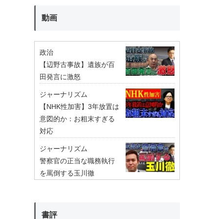
動画
政治
【辺野古事故】遺族が百
田発言に激怒
ジャーナリズム
【NHK性加害】3年放置は
意図的か：お粗末すぎる
対応
ジャーナリズム
警察官の正当な職務執行
を罵倒する玉川徹
書評