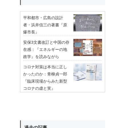
平和都市・広島の設計
者・浜井信三の著書『原
爆市長』
安保3文書改訂と中国の存
在感：『エネルギーの地
政学』を読みながら
コロナ対策は本当に正し
かったのか：青柳貞一郎
『臨床現場からみた新型
コロナの虚と実』
過去の記事