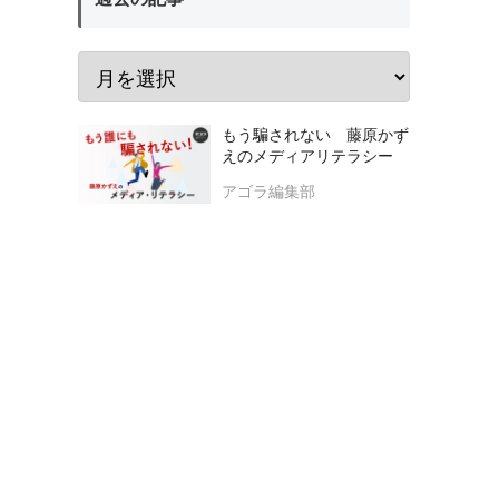
もう騙されない 藤原かず
えのメディアリテラシー
アゴラ編集部