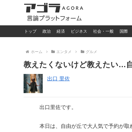
トップ
政治
経済
ビジネス
社会・一般
国際
ホーム
エンタメ
グルメ
教えたくないけど教えたい…自
出口 里佐
出口里佐です。
本日は、自由が丘で大人気で予約が取