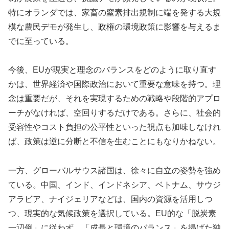
特にオランダでは、家畜の窒素排出規制に端を発する大規
模な農民デモが発生し、政権の環境政策に影響を与えるま
でに至っている。
今後、EUが現実と理念のバランスをどのように取り直す
かは、世界経済や国際政治において重要な意味を持つ。理
念は重要だが、それを実現するための戦略や段階的アプロ
ーチがなければ、空回りするだけである。さらに、社会的
受容性やコスト負担の公平性といった視点も加味しなけれ
ば、政策は逆に分断と不信を生むことにもなりかねない。
一方、グローバルサウス諸国は、徐々に自立の姿勢を強め
ている。中国、インド、インドネシア、ベトナム、サウジ
アラビア、ナイジェリアなどは、国内の資源を活用しつ
つ、現実的な気候政策を選択している。EU的な「脱炭素
一辺倒」に従わず、「成長と環境のバランス」を掲げた独