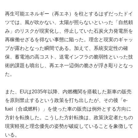
再生可能エネルギー（再エネ）を柱とするはずだったドイ
ツでは、風が吹かない、太陽が照らないといった「自然頼
み」のリスクが現実化し、停止していた石炭火力発電所を
再稼働せざるを得ない事態に陥った。理念と現実のギャッ
プが露わとなった瞬間である。加えて、系統安定性の確
保、蓄電池の高コスト、送電インフラの脆弱性といった技
術的課題も噴出し、再エネ一辺倒の脆さが浮き彫りとなっ
た。
また、EUは2035年以降、内燃機関を搭載した新車の販売
を原則禁止するという政策を打ち出したが、その後「e-
fuel（合成燃料）」を使った車の販売は例外とする方向に
方針を転換した。こうした方針転換は、政策決定者たちの
現実軽視と理念優先の姿勢が破綻していることを象徴して
いる。