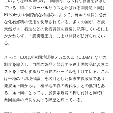
このようなEUの政策は、国際的にも広範な影響を及ぼし
ている。特にグローバルサウスと呼ばれる開発途上国は、
EUの圧力や国際的な枠組みによって、自国の成長に必要
な化石燃料の使用を制限されている。多くの国が、石炭、
天然ガス、石油などの化石資源を豊富に賦存しているにも
かかわらず、「脱炭素圧力」により開発が妨げられてい
る。
さらに、EUは炭素国境調整メカニズム（CBAM）などの
制度を導入し、自国の製品と競合する途上国製品に炭素コ
ストを上乗せする形で貿易のハードルを上げている。これ
は一種の「環境保護」を名目とした保護主義政策であり、
発展途上国からは「植民地主義の現代版」との批判もあ
る。途上国にとっては、脱炭素規範の押し付けと同時に、
自国産業の成長を妨げる障壁と映っている。