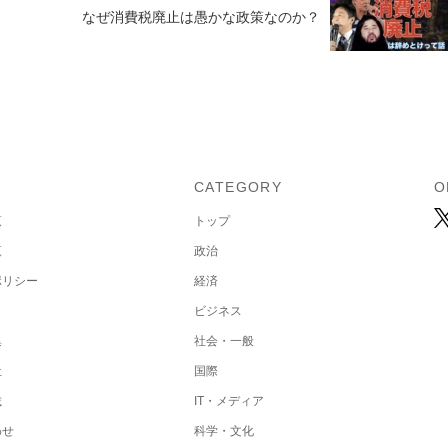
なぜ消費税廃止は愚かな政策なのか？
U
CATEGORY
O
覧
トップ
覧
政治
ポリシー
経済
ビジネス
集
社会・一般
社
国際
載
IT・メディア
わせ
科学・文化