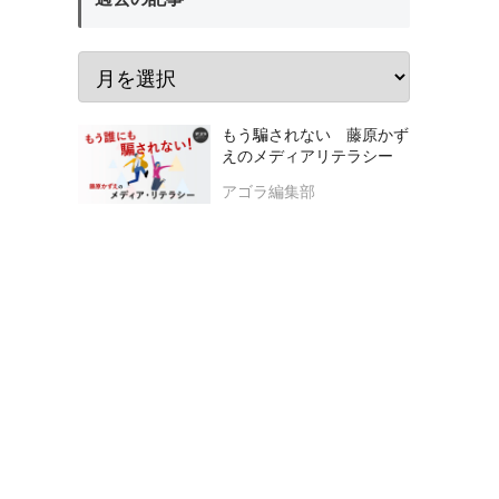
もう騙されない 藤原かず
えのメディアリテラシー
アゴラ編集部