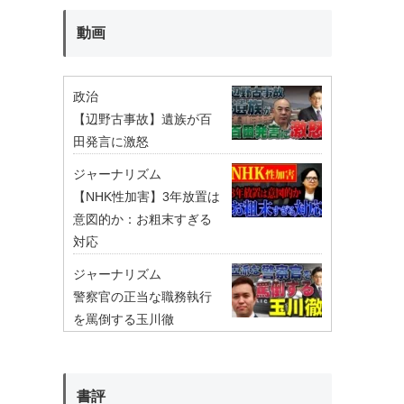
動画
政治
【辺野古事故】遺族が百
田発言に激怒
ジャーナリズム
【NHK性加害】3年放置は
意図的か：お粗末すぎる
対応
ジャーナリズム
警察官の正当な職務執行
を罵倒する玉川徹
書評