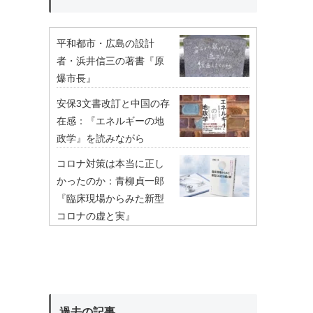
平和都市・広島の設計
者・浜井信三の著書『原
爆市長』
安保3文書改訂と中国の存
在感：『エネルギーの地
政学』を読みながら
コロナ対策は本当に正し
かったのか：青柳貞一郎
『臨床現場からみた新型
コロナの虚と実』
過去の記事