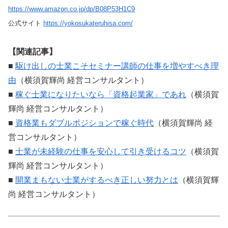
https://www.amazon.co.jp/dp/B08P53H1C9
公式サイト
https://yokosukateruhisa.com/
【関連記事】
■
駆け出しの士業こそセミナー講師の仕事を増やすべき理
由
（横須賀輝尚 経営コンサルタント）
■
稼ぐ士業になりたいなら「資格起業家」であれ
（横須賀
輝尚 経営コンサルタント）
■
資格業もダブルポジションで稼ぐ時代
（横須賀輝尚 経
営コンサルタント）
■
士業が未経験の仕事を安心して引き受けるコツ
（横須賀
輝尚 経営コンサルタント）
■
開業まもない士業がするべき正しい努力とは
（横須賀輝
尚 経営コンサルタント）