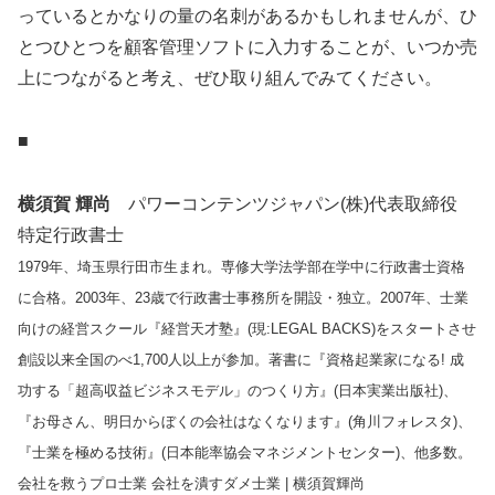
っているとかなりの量の名刺があるかもしれませんが、ひ
とつひとつを顧客管理ソフトに入力することが、いつか売
上につながると考え、ぜひ取り組んでみてください。
■
横須賀 輝尚
パワーコンテンツジャパン(株)代表取締役
特定行政書士
1979年、埼玉県行田市生まれ。専修大学法学部在学中に行政書士資格
に合格。2003年、23歳で行政書士事務所を開設・独立。2007年、士業
向けの経営スクール『経営天才塾』(現:LEGAL BACKS)をスタートさせ
創設以来全国のべ1,700人以上が参加。著書に『資格起業家になる! 成
功する「超高収益ビジネスモデル」のつくり方』(日本実業出版社)、
『お母さん、明日からぼくの会社はなくなります』(角川フォレスタ)、
『士業を極める技術』(日本能率協会マネジメントセンター)、他多数。
会社を救うプロ士業 会社を潰すダメ士業 | 横須賀輝尚