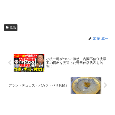
政治
加藤 成一
小沢一郎がついに激怒！内閣不信任決議
案の提出を見送った野田佳彦代表を批
判！
アラン・デュカス・バカラ（パリ16区）