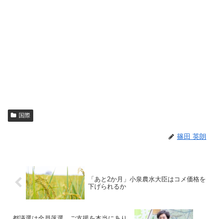
国際
篠田 英朗
「あと2か月」小泉農水大臣はコメ価格を
下げられるか
都議選は全員落選、ご支援を本当にあり