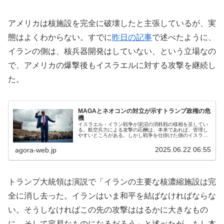
アメリカは核施設を完全に破壊したと主張しているが、実
態はよくわからない。すでに
昨日の記事
で述べたように、
イランの側は、核兵器開発はしていない、という立場なの
で、アメリカの爆撃後もイスラエルに対する攻撃を継続し
た。
MAGAとネオコンの対立が示すトランプ政権の危
機
イスラエル・イラン戦争が泥沼の消耗戦の様相を呈してい
る。航空兵力による攻撃の応酬は、本来であれば、管理し
やすいところがある。しかし戦争を仕掛けた側のイスラエ
ルが追求している目的が、達成困難なものだ。そのため終
わりが見通せないまま、攻撃の応酬...
2025.06.22 06:55
agora-web.jp
トランプ大統領は演説で「イランの主要な核濃縮施設は完
全に消し去った。イランはいま和平を結ばなければならな
い。そうしなければこの先の攻撃ははるかに大きなもの
に、そして容易なものになるだろう」と述べたが、もし本