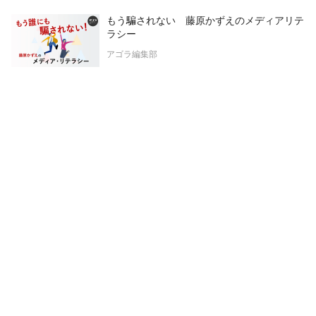
もう騙されない 藤原かずえのメディアリテ
ラシー
アゴラ編集部