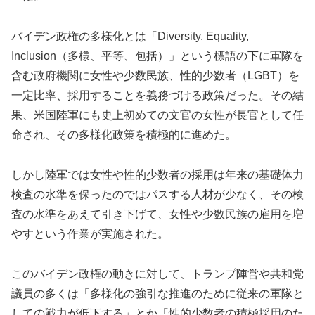
バイデン政権の多様化とは「Diversity, Equality,
Inclusion（多様、平等、包括）」という標語の下に軍隊を
含む政府機関に女性や少数民族、性的少数者（LGBT）を
一定比率、採用することを義務づける政策だった。その結
果、米国陸軍にも史上初めての文官の女性が長官として任
命され、その多様化政策を積極的に進めた。
しかし陸軍では女性や性的少数者の採用は年来の基礎体力
検査の水準を保ったのではパスする人材が少なく、その検
査の水準をあえて引き下げて、女性や少数民族の雇用を増
やすという作業が実施された。
このバイデン政権の動きに対して、トランプ陣営や共和党
議員の多くは「多様化の強引な推進のために従来の軍隊と
しての戦力が低下する」とか「性的少数者の積極採用のた