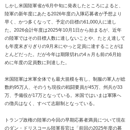
しかし米国陸軍省が6月中旬に発表したところによると、
陸軍の新年度にあたる2026年度の入隊応募者が予想より
早く、かつ多くなって、予定の目標の61,000人に達し
た。2026会計年度は2025年10月1日から始まるが、近年
の陸軍ではその目標人数に達しないことや、たとえ達して
も年度末ぎりぎりの9月末にやっと定員に達することがほ
とんどだった。だが今年は期限切れの4ヵ月も前の6月始
めに年度の定員数に到達した。
米国陸軍は米軍全体でも最大規模を有し、制服の軍人が総
数約95万人、そのうち現役の戦闘要員が45万、州兵が33
万、予備役が17万となっている。米国ではいまは軍隊へ
の徴兵はなく、すべて志願制となっている。
トランプ政権の陸軍の今回の早期応募者満員について現在
のダン・ドリスコール陸軍長官は「前回の2025年度の募