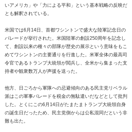
いアメリカ」や「力による平和」という基本戦略の反映だ
とも解釈されている。
米国では6月14日、首都ワシントンで盛大な陸軍記念日の
パレードが挙行された。米国陸軍の創設250周年を記念し
て、創設以来の種々の部隊が歴史の展示という意味をもこ
めてワシントンの主要通りを行進した。米軍全体の最高司
令官であるトランプ大統領が閲兵し、全米から集まった支
持者や観衆数万人が声援を送った。
他方、日ごろから軍隊への忌避傾向のある民主党リベラル
派はこの軍事パレードを税金の無駄遣いだなどとして批判
した。とくにこの6月14日がたまたまトランプ大統領自身
の誕生日だったため、民主党側からは公私混同だという非
難も出た。