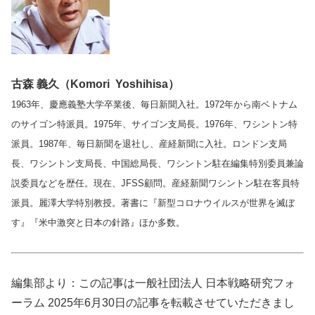
古森 義久（Komori Yoshihisa）
1963年、慶應義塾大学卒業後、毎日新聞入社。1972年から南ベトナム
のサイゴン特派員。1975年、サイゴン支局長。1976年、ワシントン特
派員。1987年、毎日新聞を退社し、産経新聞に入社。ロンドン支局
長、ワシントン支局長、中国総局長、ワシントン駐在編集特別委員兼論
説委員などを歴任。現在、JFSS顧問。産経新聞ワシントン駐在客員特
派員。麗澤大学特別教授。著書に『新型コロナウイルスが世界を滅ぼ
す』『米中激突と日本の針路』ほか多数。
編集部より：この記事は一般社団法人 日本戦略研究フォ
ーラム 2025年6月30日の記事を転載させていただきまし