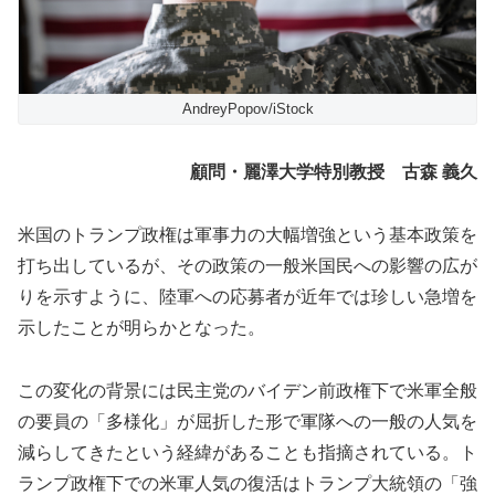
AndreyPopov/iStock
顧問・麗澤大学特別教授 古森 義久
米国のトランプ政権は軍事力の大幅増強という基本政策を
打ち出しているが、その政策の一般米国民への影響の広が
りを示すように、陸軍への応募者が近年では珍しい急増を
示したことが明らかとなった。
この変化の背景には民主党のバイデン前政権下で米軍全般
の要員の「多様化」が屈折した形で軍隊への一般の人気を
減らしてきたという経緯があることも指摘されている。ト
ランプ政権下での米軍人気の復活はトランプ大統領の「強