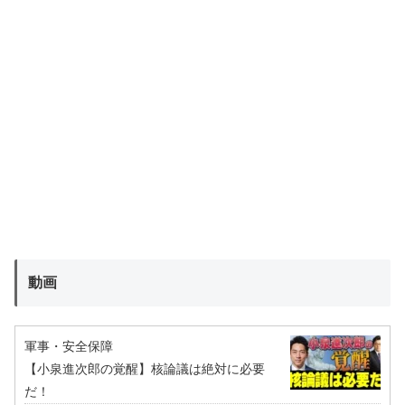
動画
軍事・安全保障
【小泉進次郎の覚醒】核論議は絶対に必要
だ！