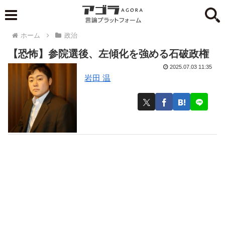
ホーム
政治
【恐怖】参院選後、左傾化を強める石破政権
2025.07.03 11:35
岩田 温