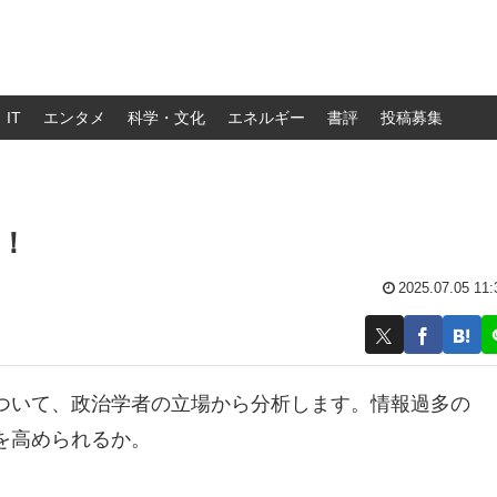
IT
エンタメ
科学・文化
エネルギー
書評
投稿募集
！
2025.07.05 11:
ついて、政治学者の立場から分析します。情報過多の
を高められるか。