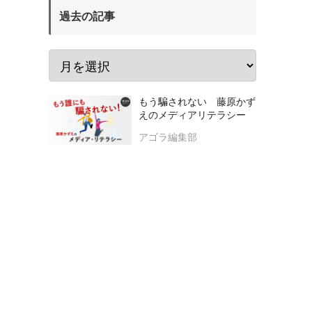
過去の記事
もう騙されない 藤原かず
えのメディアリテラシー
アゴラ編集部