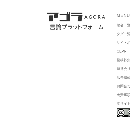
MEN
著者一
タグ一
サイト
GEPR
投稿募
運営会
広告掲
お問合
免責事
本サイ