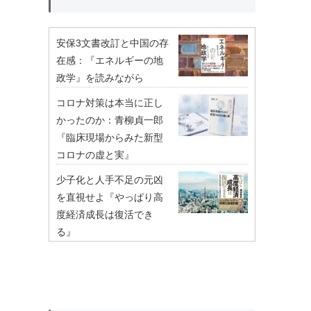
安保3文書改訂と中国の存
在感：『エネルギーの地
政学』を読みながら
コロナ対策は本当に正し
かったのか：青柳貞一郎
『臨床現場からみた新型
コロナの虚と実』
少子化と人手不足の元凶
を直視せよ『やっぱり高
度経済成長は復活でき
る』