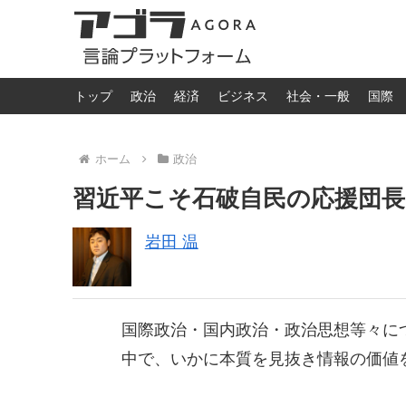
トップ
政治
経済
ビジネス
社会・一般
国際
ホーム
政治
習近平こそ石破自民の応援団長
岩田 温
国際政治・国内政治・政治思想等々に
中で、いかに本質を見抜き情報の価値