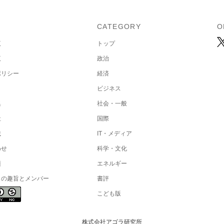
U
CATEGORY
O
覧
トップ
覧
政治
ポリシー
経済
ビジネス
集
社会・一般
社
国際
載
IT・メディア
わせ
科学・文化
項
エネルギー
トの趣旨とメンバー
書評
こども版
株式会社アゴラ研究所