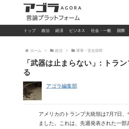
トップ
政治
経済
ビジネス
社会・一般
国際
ホーム
政治
軍事・安全保障
「武器は止まらない」: トラ
る
アゴラ編集部
アメリカのトランプ大統領は7月7日
ました。これは、先週発表された一部