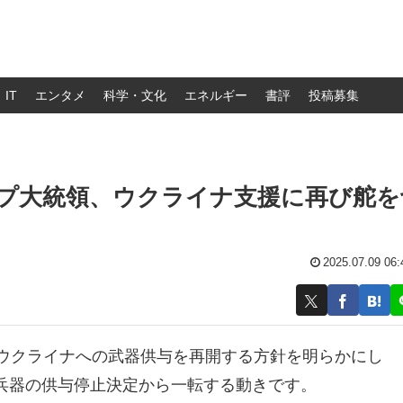
IT
エンタメ
科学・文化
エネルギー
書評
投稿募集
ンプ大統領、ウクライナ支援に再び舵を
2025.07.09 06:
、ウクライナへの武器供与を再開する方針を明らかにし
兵器の供与停止決定から一転する動きです。