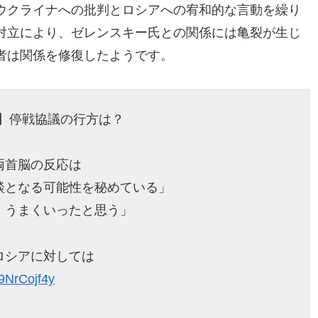
ウクライナへの批判とロシアへの宥和的な言動を繰り
対立により、ゼレンスキー氏との関係には亀裂が生じ
者は関係を修復したようです。
”】停戦協議の行方は？
両首脳の反応は
談となる可能性を秘めている」
。うまくいったと思う」
ロシアに対しては
a9NrCojf4y