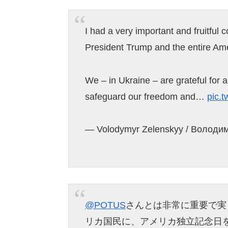
I had a very important and fruitful 
President Trump and the entire A
We – in Ukraine – are grateful for al
safeguard our freedom and…
pic.
— Volodymyr Zelenskyy / Володи
@POTUS
さんとは非常に重要で実
リカ国民に、アメリカ独立記念日