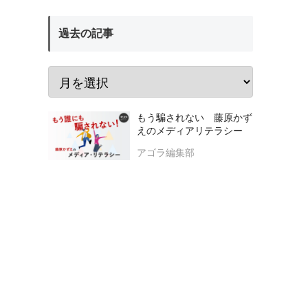
過去の記事
もう騙されない 藤原かず
えのメディアリテラシー
アゴラ編集部