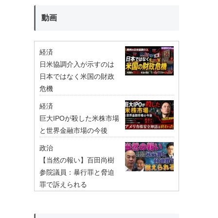
動画
経済
日米協調介入が示すのは
日本ではなく米国の財政
危機
経済
巨大IPOが殺した米株市場
と世界金融市場の今後
政治
【当然の報い】百田尚樹
参院議員：暴行罪と脅迫
罪で訴えられる