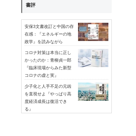
書評
安保3文書改訂と中国の存
在感：『エネルギーの地
政学』を読みながら
コロナ対策は本当に正し
かったのか：青柳貞一郎
『臨床現場からみた新型
コロナの虚と実』
少子化と人手不足の元凶
を直視せよ『やっぱり高
度経済成長は復活でき
る』