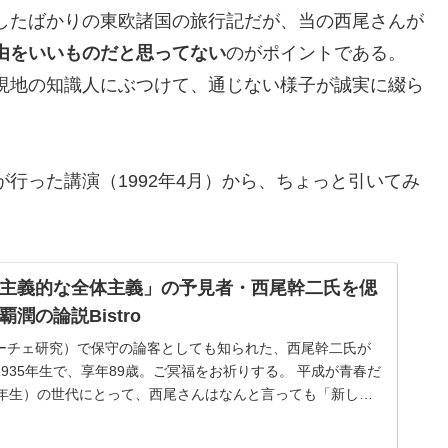
したばかりの東欧諸国の旅行記だが、当の西尾さんが
由をいいものだと思ってない
のがポイントである。
現地の知識人にぶつけて、通じない様子が誠実に綴ら
行った講演（1992年4月）から、ちょっと引いてみ
主義的な全体主義」の予見者・西尾幹二氏を偲
潤の論説Bistro
ーチェ研究）で保守の論客としても知られた、西尾幹二氏が
935年生で、享年89歳。ご冥福をお祈りする。 平成が青春だ
9年生）の世代にとって、西尾さんはなんと言っても「新しい
くる会」（97年結...