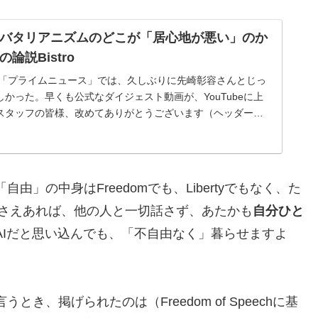
バタリアニズムのどこが「居心地が悪い」のか
論説Bistro
ジ「プライムニュース」では、久しぶりに先崎彰容さんとじっ
かった。早くも公式なダイジェスト動画が、YouTubeに上
スタッフの皆様、改めてありがとうございます（ヘッダー写
り）。 個人的に意外...
」の中身はFreedomでも、Libertyでもなく、た
さえあれば、他の人と一切話さず、あたかも
自分ひと
AIだと思い込んでも、「不自由なく」暮らせますよ
き、掲げられたのは（Freedom of Speechに基