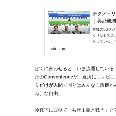
テクノ・リ
｜與那覇潤の
昨晩のBSフ
くり話せて楽し
がっている。
真はその後編よ
note.com
ぼくに言わせると、いま流通している「自由
だの
Convenience
だ。近所にコンビニ
りだけが人間
で周りはみんな自販機か
ね、な自由。
冷戦下に西側で「共産主義と戦う」と言うと