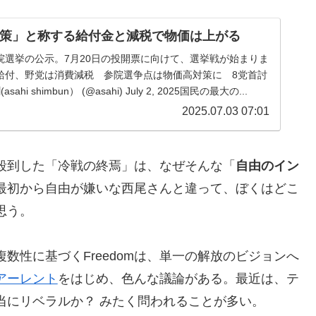
策」と称する給付金と減税で物価は上がる
院選挙の公示。7月20日の投開票に向けて、選挙戦が始まりま
給付、野党は消費減税 参院選争点は物価高対策に 8党首討
ahi shimbun） (@asahi) July 2, 2025国民の最大の...
2025.07.03 07:01
殺到した「冷戦の終焉」は、なぜそんな「
自由のイン
最初から自由が嫌いな西尾さんと違って、ぼくはどこ
思う。
数性に基づくFreedomは、単一の解放のビジョンへ
アーレント
をはじめ、色んな議論がある。最近は、テ
当にリベラルか？ みたく問われることが多い。