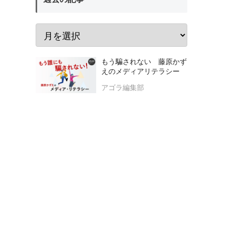
もう騙されない 藤原かず
えのメディアリテラシー
アゴラ編集部