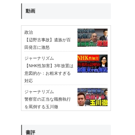
動画
政治
【辺野古事故】遺族が百
田発言に激怒
ジャーナリズム
【NHK性加害】3年放置は
意図的か：お粗末すぎる
対応
ジャーナリズム
警察官の正当な職務執行
を罵倒する玉川徹
書評