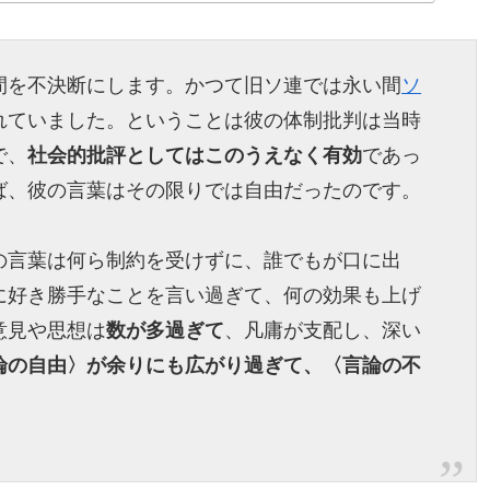
間を不決断にします。かつて旧ソ連では永い間
ソ
れていました。ということは彼の体制批判は当時
で、
社会的批評としてはこのうえなく有効
であっ
ば、彼の言葉はその限りでは自由だったのです。
の言葉は何ら制約を受けずに、誰でもが口に出
に好き勝手なことを言い過ぎて、何の効果も上げ
意見や思想は
数が多過ぎて
、凡庸が支配し、深い
論の自由〉が余りにも広がり過ぎて、〈言論の不