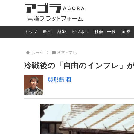
トップ
政治
経済
ビジネス
社会・一般
国際
ホーム
科学・文化
冷戦後の「自由のインフレ」
與那覇 潤