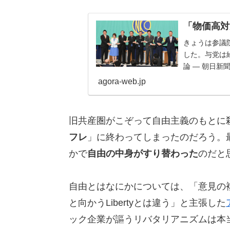
「物価高対
きょうは参議
した。与党は
論 — 朝日新聞(as
agora-web.jp
旧共産圏がこぞって自由主義のもとに
フレ
」に終わってしまったのだろう。
かで
自由の中身がすり替わった
のだと
自由とはなにかについては、「意見の複
と向かうLibertyとは違う」と主張した
ック企業が謳うリバタリアニズムは本