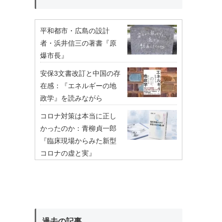
平和都市・広島の設計
者・浜井信三の著書『原
爆市長』
安保3文書改訂と中国の存
在感：『エネルギーの地
政学』を読みながら
コロナ対策は本当に正し
かったのか：青柳貞一郎
『臨床現場からみた新型
コロナの虚と実』
過去の記事