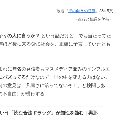
改題『
壁の向うの狂気
』354-5頁
（改行と強調を付与）
かりの人に言うか？
という話だけど、でも当たってた
年ほど後に来るSNS社会を、正確に予言していたとも
、まれに無名の発信者もマスメディア並みのインフルエ
にバズってる
だけなので、世の中を変える力はない。
前の意見は「凡庸さに沿ってないぞ！」と検閲しあ
の不自由〉が横行する……
いう「読む合法ドラッグ」が知性を蝕む｜與那