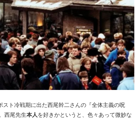
ポスト冷戦期に出た西尾幹二さんの『全体主義の呪
る。西尾先生
本人
を好きかというと、色々あって微妙な