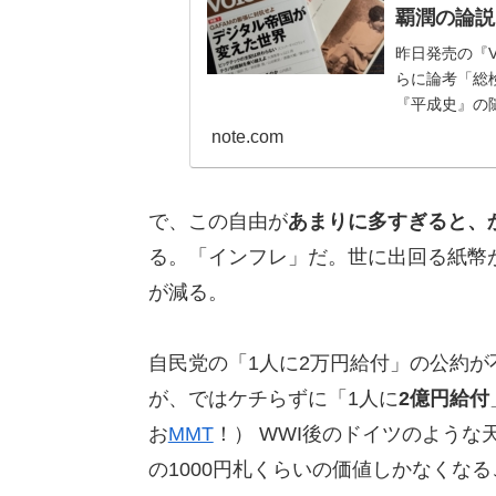
覇潤の論説Bi
昨日発売の『V
らに論考「総
『平成史』の
これはもともと
note.com
で、この自由が
あまりに多すぎると、
る。「インフレ」だ。世に出回る紙幣
が減る。
自民党の「1人に2万円給付」の公約
が、ではケチらずに「1人に
2億円給付
お
MMT
！） WWI後のドイツのよう
の1000円札くらいの価値しかなくな