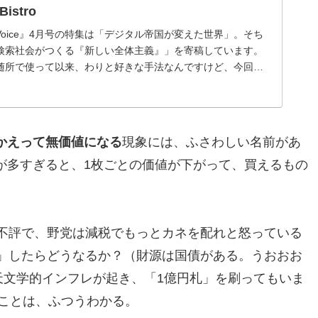
stro
oice』4月号の特集は「デジタル帝国が変えた世界」。そち
検索社会がつくる『新しい全体主義』」を寄稿しています。
随所で使って以来、わりと好きな手法なんですけど、今回も
なんの文章でしょうク...
かえって無価値になる
現象には、ふさわしい名前があ
が多すぎると、1枚ごとの価値が下がって、買えるもの
が不評で、野党は減税でもっとカネを配れと怒っている
」したらどうなるか？（財源は国債がある。うおおお
な天文学的インフレが起き、「1億円札」を刷ってもいま
ることは、ふつうわかる。