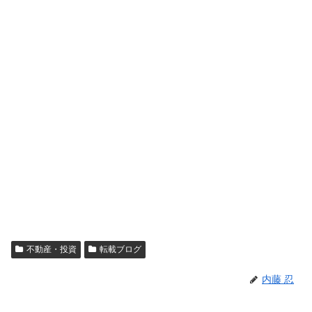
不動産・投資
転載ブログ
内藤 忍