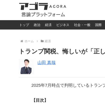
トップ
政治
経済
ビジネス
社会・一般
国際
ホーム
経済
トランプ関税、悔しいが「正
山田 真哉
2025年7月時点で判明しているトラ
【目次】