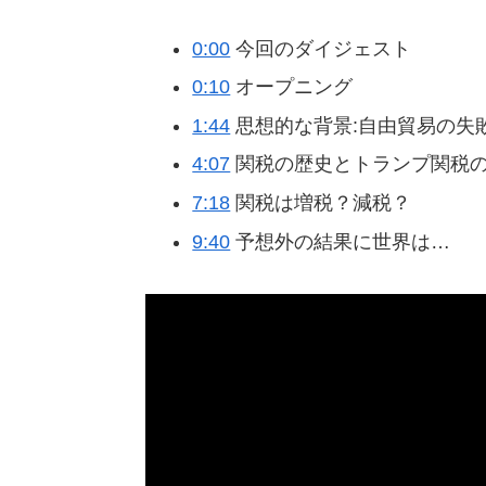
0:00
今回のダイジェスト
0:10
オープニング
1:44
思想的な背景:自由貿易の失
4:07
関税の歴史とトランプ関税
7:18
関税は増税？減税？
9:40
予想外の結果に世界は…