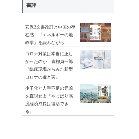
書評
安保3文書改訂と中国の存
在感：『エネルギーの地
政学』を読みながら
コロナ対策は本当に正し
かったのか：青柳貞一郎
『臨床現場からみた新型
コロナの虚と実』
少子化と人手不足の元凶
を直視せよ『やっぱり高
度経済成長は復活でき
る』