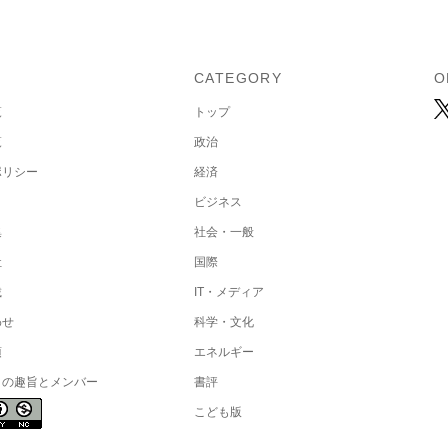
U
CATEGORY
O
覧
トップ
覧
政治
ポリシー
経済
ビジネス
集
社会・一般
社
国際
載
IT・メディア
わせ
科学・文化
項
エネルギー
トの趣旨とメンバー
書評
こども版