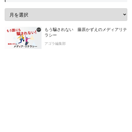
もう騙されない 藤原かずえのメディアリテ
ラシー
アゴラ編集部