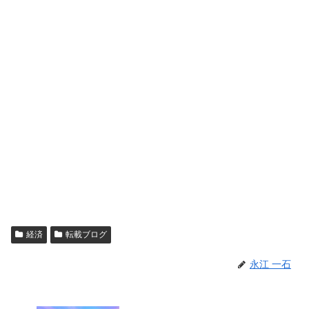
経済
転載ブログ
永江 一石