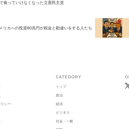
で食っていけなくなった立憲民主党
メリカへの投資80兆円が税金と勘違いをする人たち
U
CATEGORY
O
覧
トップ
覧
政治
ポリシー
経済
ビジネス
集
社会・一般