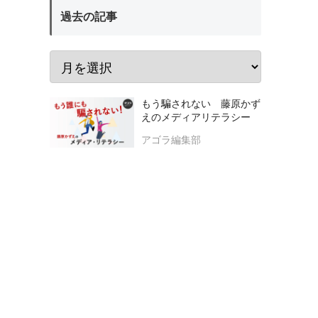
過去の記事
もう騙されない 藤原かず
えのメディアリテラシー
アゴラ編集部