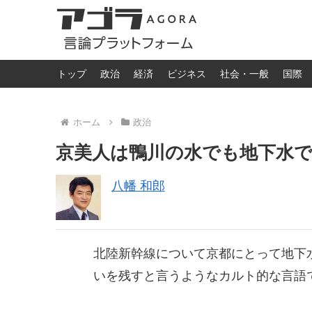
トップ
政治
経済
ビジネス
社会・一般
国際
ホーム
政治
京美人は鴨川の水でも地下水
八幡 和郎
北陸新幹線について京都にとって地下
いを残すと言うようなカルト的な言語