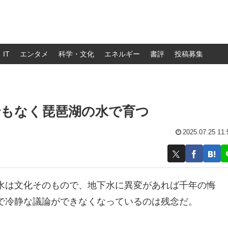
IT
エンタメ
科学・文化
エネルギー
書評
投稿募集
でもなく琵琶湖の水で育つ
2025.07.25 11:
水は文化そのもので、地下水に異変があれば千年の悔
で冷静な議論ができなくなっているのは残念だ。