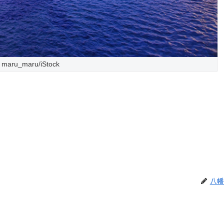
maru_maru/iStock
八幡