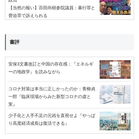
【当然の報い】百田尚樹参院議員：暴行罪と
脅迫罪で訴えられる
書評
安保3文書改訂と中国の存在感：『エネルギ
ーの地政学』を読みながら
コロナ対策は本当に正しかったのか：青柳貞
一郎『臨床現場からみた新型コロナの虚と
実』
少子化と人手不足の元凶を直視せよ『やっぱ
り高度経済成長は復活できる』