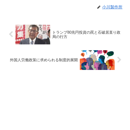
小川製作所
トランプ80兆円投資の罠と石破居直り政
局の行方
外国人労働政策に求められる制度的展開