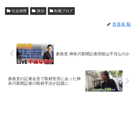
社会保障
政治
転載ブログ
音喜多 駿
参政党 神奈川新聞記者排除は不当なのか
参政党の記者会見で取材拒否にあった神
奈川新聞記者の取材手法が話題に