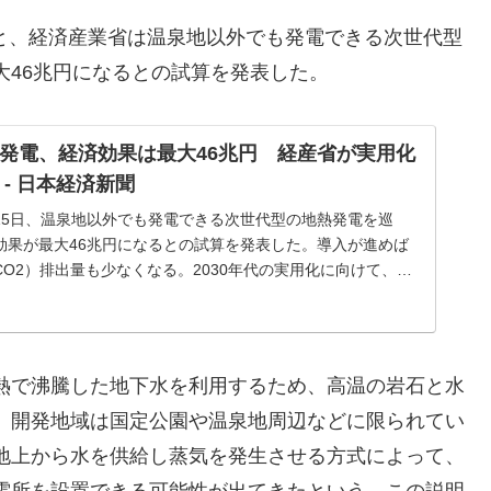
よると、経済産業省は温泉地以外でも発電できる次世代型
大46兆円になるとの試算を発表した。
発電、経済効果は最大46兆円 経産省が実用化
 - 日本経済新聞
15日、温泉地以外でも発電できる次世代型の地熱発電を巡
効果が最大46兆円になるとの試算を発表した。導入が進めば
CO2）排出量も少なくなる。2030年代の実用化に向けて、企
実証実験を支援する。...
熱で沸騰した地下水を利用するため、高温の岩石と水
、開発地域は国定公園や温泉地周辺などに限られてい
地上から水を供給し蒸気を発生させる方式によって、
電所を設置できる可能性が出てきたという。この説明