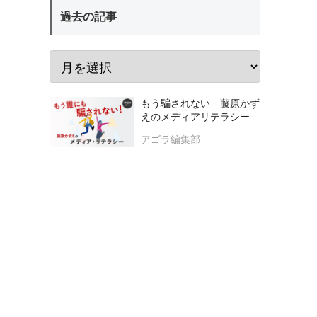
過去の記事
もう騙されない 藤原かず
えのメディアリテラシー
アゴラ編集部