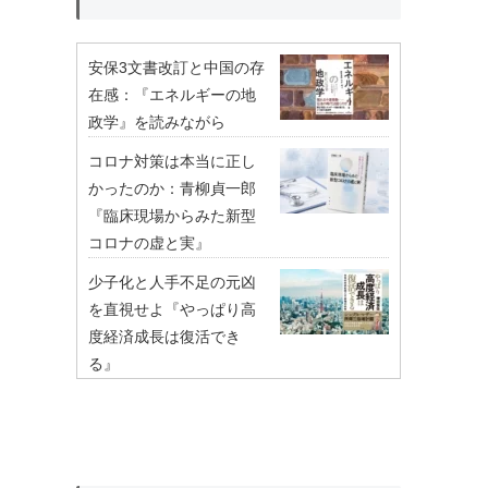
安保3文書改訂と中国の存
在感：『エネルギーの地
政学』を読みながら
コロナ対策は本当に正し
かったのか：青柳貞一郎
『臨床現場からみた新型
コロナの虚と実』
少子化と人手不足の元凶
を直視せよ『やっぱり高
度経済成長は復活でき
る』