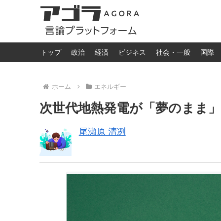
トップ
政治
経済
ビジネス
社会・一般
国際
ホーム
エネルギー
次世代地熱発電が「夢のまま
尾瀬原 清冽