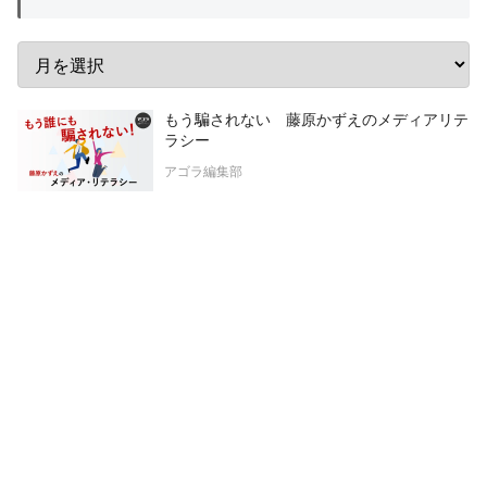
もう騙されない 藤原かずえのメディアリテ
ラシー
アゴラ編集部