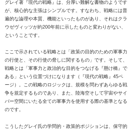
グレイ著『現代の戦略』は、分厚い難解な書物のようです
が、核心的な主張はシンプルです。すなわち、戦略には普
遍的な論理や本質、機能といったものがあり、それはクラ
ウゼヴィッツが約200年前に示したものと変わりがない、
ということです。
ここで示されている戦略とは「政策の目的のための軍事力
の行使と、その行使の脅しに関するもの」です。そして、
戦略とは「軍事力と政治的な目的をつなげる『懸け橋』で
ある」という位置づけになります（『現代の戦略』45ペ
ージ）。この戦略のロジックは、規模を問わずあらゆる戦
争を規定するものであり、また、陸海空そして宇宙やサイ
バー空間にいたる全ての軍事力を使用する際の基準となる
のです。
こうしたグレイ氏の学問的・政策的ポジションは、保守的