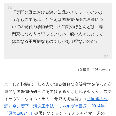
「専門分野における深い知識のメリットがどのよ
うなものであれ、とたえば国際関係論の理論につ
いての現代の学術研究…の知識のほとんどは、専
門家になろうと思っていない一般の人々にとって
は単なる不可解なものでしかあり得ないのだ」
（前掲書、196ページ）
こうした指摘は、知る人ぞ知る難解な高等数学を使った定
量的な国際関係研究にあてはまるかもしれませんが、ステ
ィーヴン・ウォルト氏の「脅威均衡理論」（
『同盟の起
源』今井宏平、溝渕正季訳、ミネルヴァ書房、2014年
〔原著1987年〕
参照）やジョン・ミアシャイマー氏の