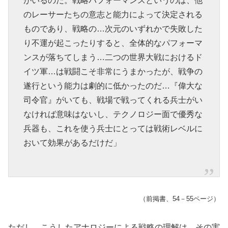
がいるのだ。戦略パフォーマンスというのは、他
のレーサーたちの意志と能力によって決定される
ものであり、戦略の…次元のいずれかで失敗した
り不運が起こったりすると、全体的なパフォーマ
ンスが落ちてしまう…二つの世界大戦におけるド
イツ軍…は戦闘こそ非常にうまかったが、戦争の
遂行という能力は劇的に低かったのだ…『偉大な
司令官』がいても、戦場で戦ってくれる兵士がい
なければ意味はないし、テクノロジー面で優秀な
兵器も、これを使う兵士にとっては戦術レベルに
おいて効果があるだけだ」
（前掲書、54－55ページ）
ただし、こうしたアナロジーによる戦略の理解は、その実