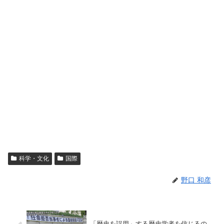
科学・文化
国際
野口 和彦
「歴史を誤用」する歴史学者を信じるの