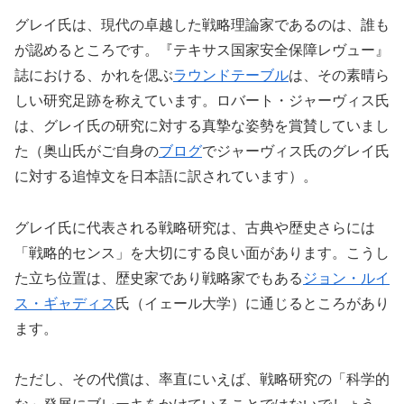
グレイ氏は、現代の卓越した戦略理論家であるのは、誰も
が認めるところです。『テキサス国家安全保障レヴュー』
誌における、かれを偲ぶ
ラウンドテーブル
は、その素晴ら
しい研究足跡を称えています。ロバート・ジャーヴィス氏
は、グレイ氏の研究に対する真摯な姿勢を賞賛していまし
た（奥山氏がご自身の
ブログ
でジャーヴィス氏のグレイ氏
に対する追悼文を日本語に訳されています）。
グレイ氏に代表される戦略研究は、古典や歴史さらには
「戦略的センス」を大切にする良い面があります。こうし
た立ち位置は、歴史家であり戦略家でもある
ジョン・ルイ
ス・ギャディス
氏（イェール大学）に通じるところがあり
ます。
ただし、その代償は、率直にいえば、戦略研究の「科学的