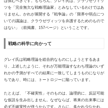
は慎むべきです。もちろん、グレイ氏は、クラウゼヴィッ
ツを「完全無欠な戦略理論家」とみなしているわけではあ
りません。かれが展開する『戦争論』の「限界や弱点につ
いての議論は、クラウゼヴィッツを弁護するためのもので
はない」（前掲書、157ページ）ということです。
戦略の科学に向かって
グレイ氏は戦略理論を総合的なものにしようとするあま
り、上述したように、それが万能理論すなわち理論のいず
れかの予測がすべての結果に一致してしまうものになりが
ちであり、時には、トートロジーに陥っています。
たとえば、「不確実性」そのものは、論理的に、反証可能
な仮説を生み出しません。なぜならば、将来の出来事には
必ず不確実性が伴うからです。さらに、多かれ少なかれ、