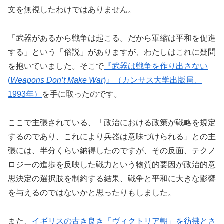
文を無視したわけではありません。
「武器があるから戦争は起こる。だから軍縮は平和を促進
する」という「俗説」がありますが、わたしはこれに疑問
を抱いていました。そこで
『武器は戦争を作り出さない
(
Weapons Don’t Make War
)』（カンサス大学出版局、
1993年）
を手に取ったのです。
ここで主張されている、「政治における政策が戦略を規定
するのであり、これにより兵器は意味づけられる」との主
張には、半分くらい納得したのですが、その反面、テクノ
ロジーの進歩を反映した戦力という物質的要因が政治的意
思決定の選択肢を制約する結果、戦争と平和に大きな影響
を与えるのではないかと思ったりもしました。
また、
イギリスの古き良き「ヴィクトリア朝」を彷彿とさ