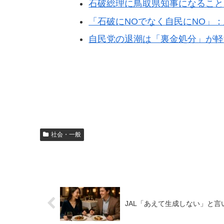
石破総理に鳥取県知事になること
「石破にNOでなく自民にNO」
自民党の退潮は「裏金処分」が軽
社会・一般
JAL「あえて生成しない」と言