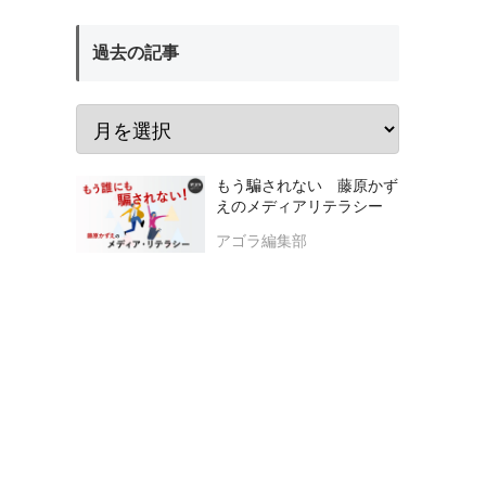
過去の記事
もう騙されない 藤原かず
えのメディアリテラシー
アゴラ編集部