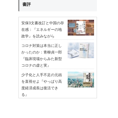
書評
安保3文書改訂と中国の存
在感：『エネルギーの地
政学』を読みながら
コロナ対策は本当に正し
かったのか：青柳貞一郎
『臨床現場からみた新型
コロナの虚と実』
少子化と人手不足の元凶
を直視せよ『やっぱり高
度経済成長は復活でき
る』