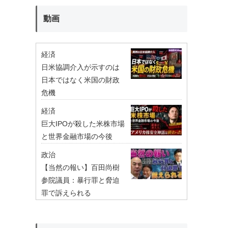
動画
経済
日米協調介入が示すのは
日本ではなく米国の財政
危機
経済
巨大IPOが殺した米株市場
と世界金融市場の今後
政治
【当然の報い】百田尚樹
参院議員：暴行罪と脅迫
罪で訴えられる