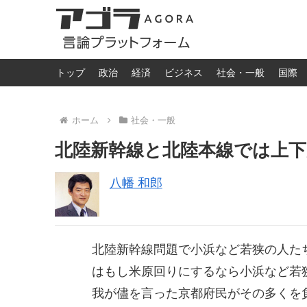
トップ
政治
経済
ビジネス
社会・一般
国際
ホーム
社会・一般
北陸新幹線と北陸本線では上
八幡 和郎
北陸新幹線問題で小浜など若狭の人た
はもし米原回りにするなら小浜など若
我が儘を言った京都府民がその多くを