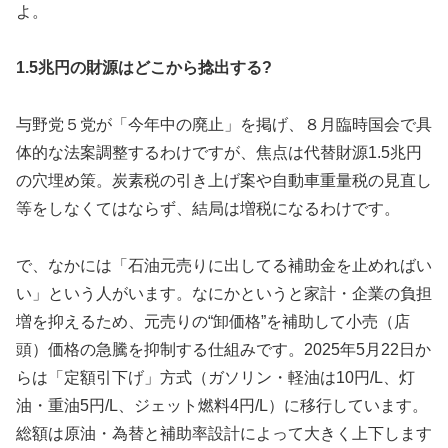
よ。
1.5兆円の財源はどこから捻出する?
与野党５党が「今年中の廃止」を掲げ、８月臨時国会で具
体的な法案調整するわけですが、焦点は代替財源1.5兆円
の穴埋め策。炭素税の引き上げ案や自動車重量税の見直し
等をしなくてはならず、結局は増税になるわけです。
で、なかには「石油元売りに出してる補助金を止めればい
い」という人がいます。なにかというと家計・企業の負担
増を抑えるため、元売りの“卸価格”を補助して小売（店
頭）価格の急騰を抑制する仕組みです。2025年5月22日か
らは「定額引下げ」方式（ガソリン・軽油は10円/L、灯
油・重油5円/L、ジェット燃料4円/L）に移行しています。
総額は原油・為替と補助率設計によって大きく上下します