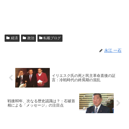
経済
政治
転載ブログ
永江 一石
イリエスク氏の死と民主革命直後の証
言：冷戦時代の終焉期の混乱
戦後80年、次なる歴史認識は？：石破首
相による「メッセージ」の注目点