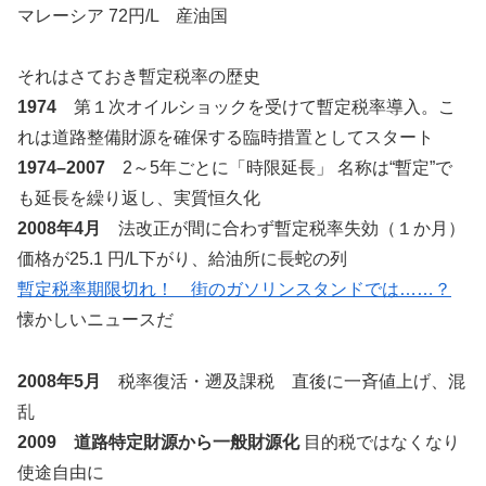
マレーシア 72円/L 産油国
それはさておき暫定税率の歴史
1974
第１次オイルショックを受けて暫定税率導入。こ
れは道路整備財源を確保する臨時措置としてスタート
1974–2007
2～5年ごとに「時限延長」 名称は“暫定”で
も延長を繰り返し、実質恒久化
2008
年4月
法改正が間に合わず暫定税率失効（１か月）
価格が25.1 円/L下がり、給油所に長蛇の列
暫定税率期限切れ！ 街のガソリンスタンドでは……？
懐かしいニュースだ
2008年5月
税率復活・遡及課税 直後に一斉値上げ、混
乱
2009
道路特定財源から一般財源化
目的税ではなくなり
使途自由に