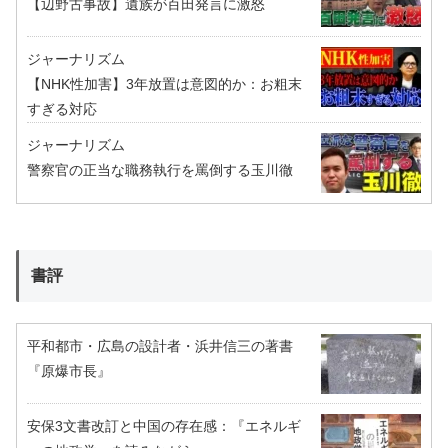
【辺野古事故】遺族が百田発言に激怒
ジャーナリズム
【NHK性加害】3年放置は意図的か：お粗末
すぎる対応
ジャーナリズム
警察官の正当な職務執行を罵倒する玉川徹
書評
平和都市・広島の設計者・浜井信三の著書
『原爆市長』
安保3文書改訂と中国の存在感：『エネルギ