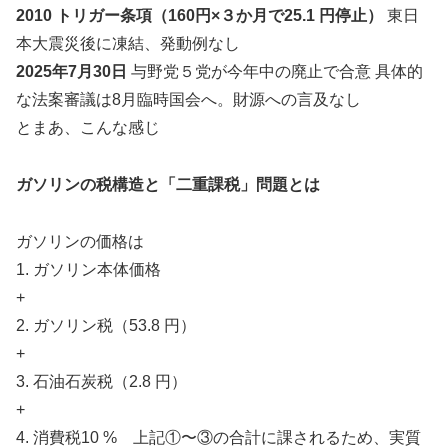
2010
トリガー条項（160円×３か月で25.1 円停止）
東日
本大震災後に凍結、発動例なし
2025
年7月30日
与野党５党が今年中の廃止で合意 具体的
な法案審議は8月臨時国会へ。財源への言及なし
とまあ、こんな感じ
ガソリンの税構造と「二重課税」問題とは
ガソリンの価格は
1. ガソリン本体価格
+
2. ガソリン税（53.8 円）
+
3. 石油石炭税（2.8 円）
+
4. 消費税10 % 上記①〜③の合計に課されるため、実質