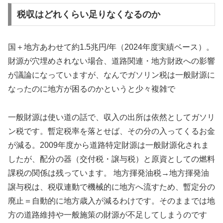
税収はどれくらい足りなくなるのか
国＋地方あわせて約1.5兆円/年（2024年度実績ベース）。
財源が穴埋めされない場合、道路関連・地方財政への影響
が議論になっていますが、なんでガソリン税は一般財源に
なったのに地方が困るのかというと少々複雑で
一般財源は使い道の話で、収入の出所は依然としてガソリ
ン税です。暫定税率を落とせば、その分の入ってくるお金
が減る。2009年度から道路特定財源は一般財源化されま
したが、配分の器（交付税・譲与税）と原資としての燃料
課税の関係は残っています。 地方揮発油税→地方揮発油
譲与税は、税収連動で機械的に地方へ流すため、暫定分の
廃止＝自動的に地方歳入が減るわけです。そのままでは地
方の道路維持や一般施策の財源が不足してしまうのです