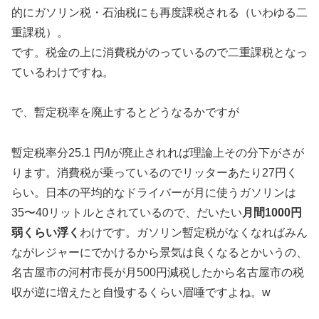
的にガソリン税・石油税にも再度課税される（いわゆる二
重課税）。
です。税金の上に消費税がのっているので二重課税となっ
ているわけですね。
で、暫定税率を廃止するとどうなるかですが
暫定税率分25.1 円/lが廃止されれば理論上その分下がさが
ります。消費税が乗っているのでリッターあたり27円く
らい。日本の平均的なドライバーが月に使うガソリンは
35〜40リットルとされているので、だいたい
月間1000円
弱くらい浮く
わけです。ガソリン暫定税がなくなればみん
ながレジャーにでかけるから景気は良くなるとかいうの、
名古屋市の河村市長が月500円減税したから名古屋市の税
収が逆に増えたと自慢するくらい眉唾ですよね。w