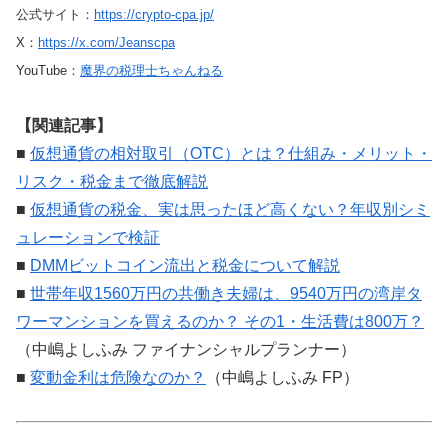
公式サイト：
https://crypto-cpa.jp/
X：
https://x.com/Jeanscpa
YouTube：
魔界の税理士ちゃんねる
【関連記事】
■
仮想通貨の相対取引（OTC）とは？仕組み・メリット・
リスク・税金まで徹底解説
■
仮想通貨の税金、実は思ったほど高くない？年収別シミ
ュレーションで検証
■
DMMビットコイン流出と税金について解説
■
世帯年収1560万円の共働き夫婦は、9540万円の湾岸タ
ワーマンションを買えるのか？ その1・生活費は800万？
（中嶋よしふみ ファイナンシャルプランナー）
■
変動金利は危険なのか？
（中嶋よしふみ FP）