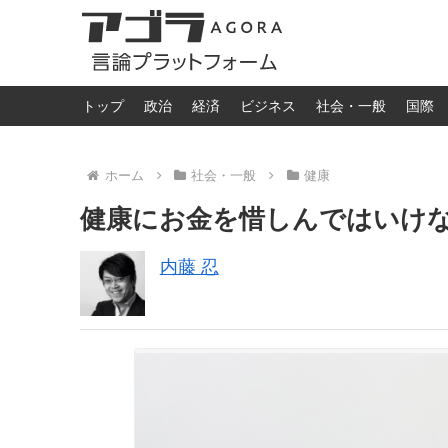
トップ
政治
経済
ビジネス
社会・一般
国際
ホーム
社会・一般
健康
健康にお金を惜しんではいけ
内藤 忍