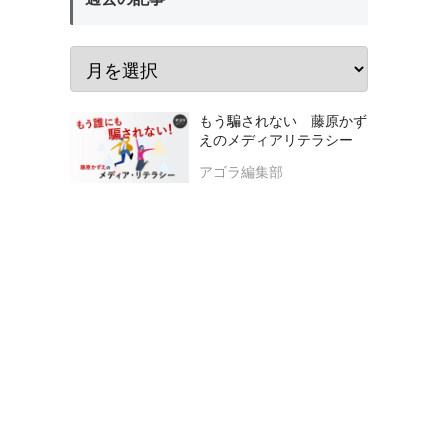
もう騙されない 藤原かず
えのメディアリテラシー
アゴラ編集部