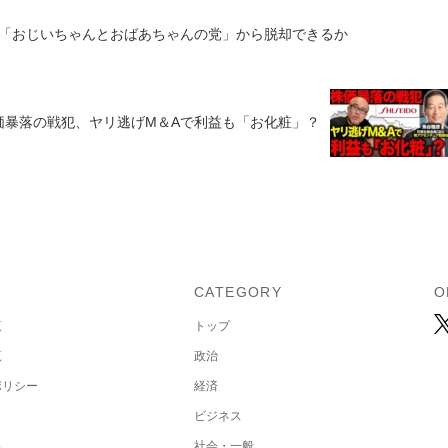
「おじいちゃんとおばあちゃんの党」から脱却できるか
価暴落の戦犯、ヤリ逃げM＆Aで利益も「お化粧」？
U
CATEGORY
O
覧
トップ
覧
政治
ポリシー
経済
ビジネス
集
社会・一般