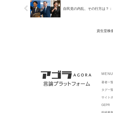
自民党の内乱、その行方は？：
資生堂株
MEN
著者一
タグ一
サイト
GEPR
投稿募