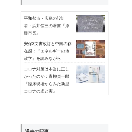
平和都市・広島の設計
者・浜井信三の著書『原
爆市長』
安保3文書改訂と中国の存
在感：『エネルギーの地
政学』を読みながら
コロナ対策は本当に正し
かったのか：青柳貞一郎
『臨床現場からみた新型
コロナの虚と実』
過去の記事