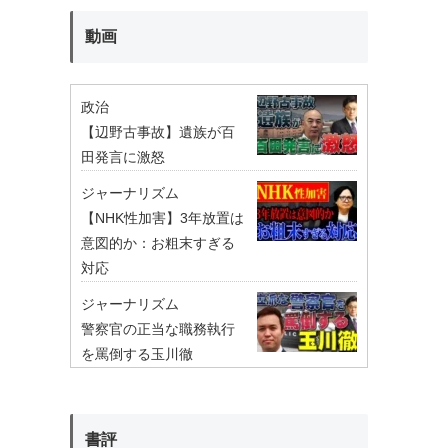
動画
政治
【辺野古事故】遺族が百
田発言に激怒
ジャーナリズム
【NHK性加害】3年放置は
意図的か：お粗末すぎる
対応
ジャーナリズム
警察官の正当な職務執行
を罵倒する玉川徹
書評