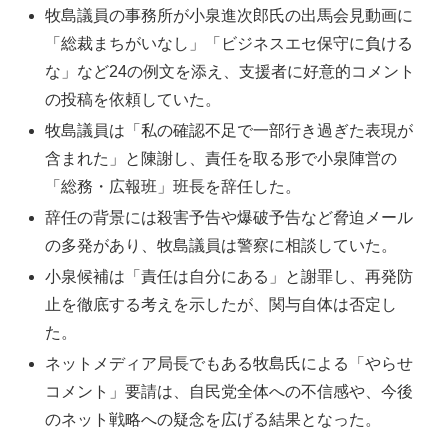
牧島議員の事務所が小泉進次郎氏の出馬会見動画に
「総裁まちがいなし」「ビジネスエセ保守に負ける
な」など24の例文を添え、支援者に好意的コメント
の投稿を依頼していた。
牧島議員は「私の確認不足で一部行き過ぎた表現が
含まれた」と陳謝し、責任を取る形で小泉陣営の
「総務・広報班」班長を辞任した。
辞任の背景には殺害予告や爆破予告など脅迫メール
の多発があり、牧島議員は警察に相談していた。
小泉候補は「責任は自分にある」と謝罪し、再発防
止を徹底する考えを示したが、関与自体は否定し
た。
ネットメディア局長でもある牧島氏による「やらせ
コメント」要請は、自民党全体への不信感や、今後
のネット戦略への疑念を広げる結果となった。