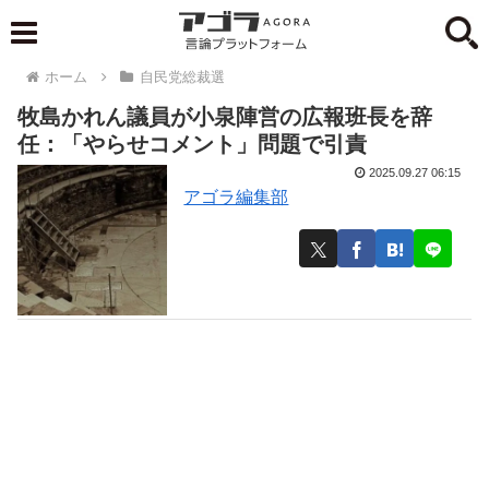
ホーム
自民党総裁選
牧島かれん議員が小泉陣営の広報班長を辞
任：「やらせコメント」問題で引責
2025.09.27 06:15
アゴラ編集部