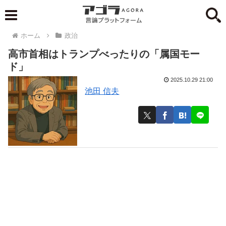
ホーム
政治
高市首相はトランプべったりの「属国モー
ド」
2025.10.29 21:00
池田 信夫