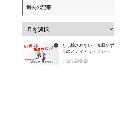
過去の記事
もう騙されない 藤原かず
えのメディアリテラシー
アゴラ編集部