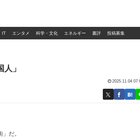
IT
エンタメ
科学・文化
エネルギー
書評
投稿募集
国人」
2025.11.04 07:
街」だ。