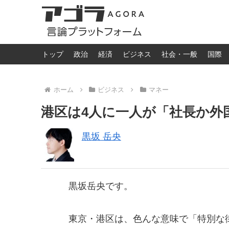
トップ
政治
経済
ビジネス
社会・一般
国際
ホーム
ビジネス
マネー
港区は4人に一人が「社長か外
黒坂 岳央
黒坂岳央です。
東京・港区は、色んな意味で「特別な