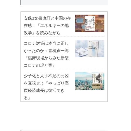
安保3文書改訂と中国の存
在感：『エネルギーの地
政学』を読みながら
コロナ対策は本当に正し
かったのか：青柳貞一郎
『臨床現場からみた新型
コロナの虚と実』
少子化と人手不足の元凶
を直視せよ『やっぱり高
度経済成長は復活でき
る』