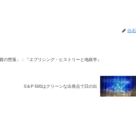
白石
貨の堕落」：『エブリシング・ヒストリーと地政学』
S＆P 500はクリーンな出発点で日の出