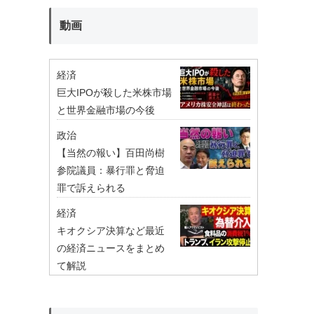
動画
経済
巨大IPOが殺した米株市場
と世界金融市場の今後
政治
【当然の報い】百田尚樹
参院議員：暴行罪と脅迫
罪で訴えられる
経済
キオクシア決算など最近
の経済ニュースをまとめ
て解説