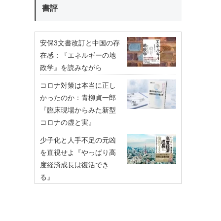
書評
安保3文書改訂と中国の存
在感：『エネルギーの地
政学』を読みながら
コロナ対策は本当に正し
かったのか：青柳貞一郎
『臨床現場からみた新型
コロナの虚と実』
少子化と人手不足の元凶
を直視せよ『やっぱり高
度経済成長は復活でき
る』