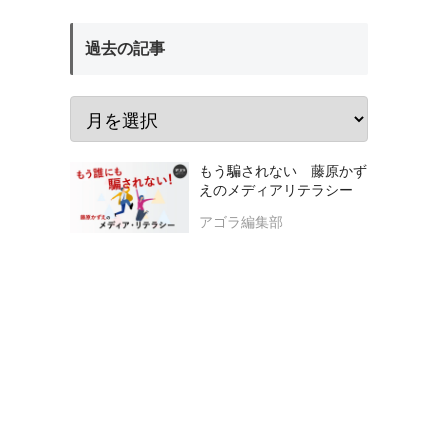
過去の記事
もう騙されない 藤原かず
えのメディアリテラシー
アゴラ編集部