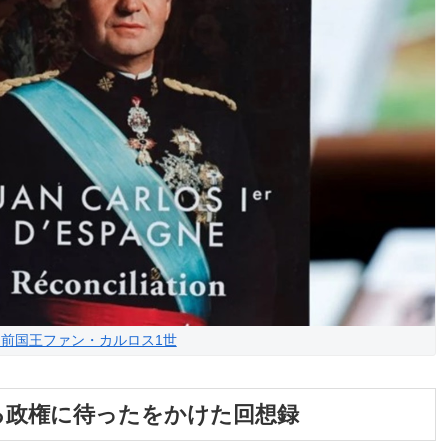
前国王ファン・カルロス1世
る政権に待ったをかけた回想録