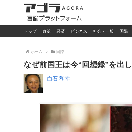
トップ
政治
経済
ビジネス
社会・一般
国際
ホーム
国際
なぜ前国王は今“回想録”を出
白石 和幸