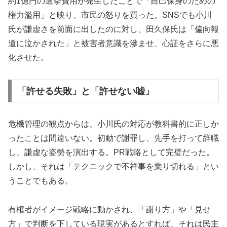
約1億円の選挙費用が発生したことで「自己保身のための
権力濫用」と映り、市民の怒りを買った。SNSでも小川
氏が謙虚さを前面に出したのに対し、田久保氏は「偏向報
道に泣かされた」と被害者意識を滲ませ、心証をさらに悪
化させた。
「許せる失敗」と「許せない嘘」
危機管理の観点からは、小川氏の対応が教科書的に正しか
ったことは間違いない。初動で謝罪し、先手を打って辞職
し、謙虚な姿勢を演出する。PR戦略として完璧だった。
しかし、それは「テクニックで不祥事を乗り切れる」とい
うことでもある。
有権者がイメージ戦略に動かされ、「謝り方」や「見せ
方」で判断を下している現実があるとすれば、それは民主