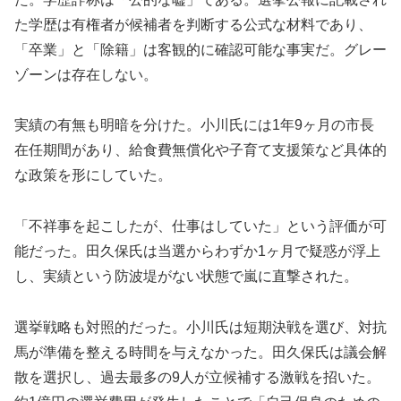
た学歴は有権者が候補者を判断する公式な材料であり、
「卒業」と「除籍」は客観的に確認可能な事実だ。グレー
ゾーンは存在しない。
実績の有無も明暗を分けた。小川氏には1年9ヶ月の市長
在任期間があり、給食費無償化や子育て支援策など具体的
な政策を形にしていた。
「不祥事を起こしたが、仕事はしていた」という評価が可
能だった。田久保氏は当選からわずか1ヶ月で疑惑が浮上
し、実績という防波堤がない状態で嵐に直撃された。
選挙戦略も対照的だった。小川氏は短期決戦を選び、対抗
馬が準備を整える時間を与えなかった。田久保氏は議会解
散を選択し、過去最多の9人が立候補する激戦を招いた。