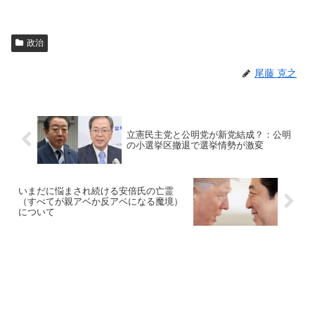
政治
尾藤 克之
立憲民主党と公明党が新党結成？：公明
の小選挙区撤退で選挙情勢が激変
いまだに悩まされ続ける安倍氏の亡霊
（すべてが親アベか反アベになる魔境）
について