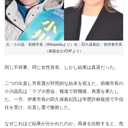
左：小川晶・前橋市長（Wikipediaより）右：田久保眞紀・前伊東市長
（後援会公式HPより）
同じ不祥事、同じ女性首長、しかし結果は真逆だった。
二つの出直し市長選が対照的な結末を迎えた。前橋市長の
小川晶氏は「ラブホ密会」報道で辞職後、再選を果たし
た。一方、伊東市長の田久保眞紀氏は学歴詐称疑惑で不信
任を受け、出直し選で惨敗した。
なぜこれほど結果が分かれたのか。両者を比較すると、危