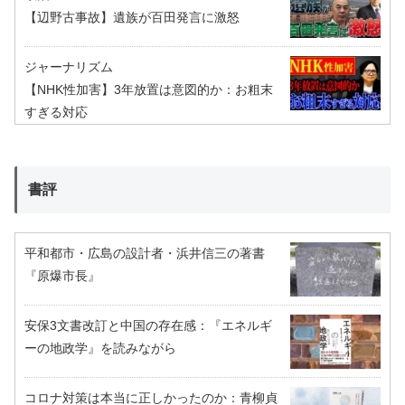
【辺野古事故】遺族が百田発言に激怒
ジャーナリズム
【NHK性加害】3年放置は意図的か：お粗末
すぎる対応
書評
平和都市・広島の設計者・浜井信三の著書
『原爆市長』
安保3文書改訂と中国の存在感：『エネルギ
ーの地政学』を読みながら
コロナ対策は本当に正しかったのか：青柳貞