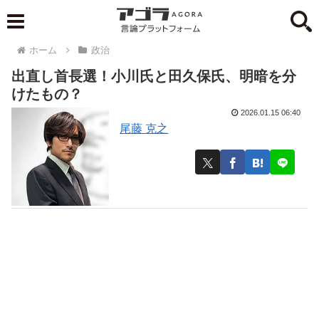
ホーム
政治
出直し首長選！小川氏と田久保氏、明暗を分
けたもの？
2026.01.15 06:40
尾藤 克之