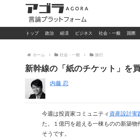
トップ
政治
経済
ビジネス
社会・一般
国際
ホーム
社会・一般
旅行
新幹線の「紙のチケット」を
内藤 忍
今週は投資家コミュニティ
資産設計実
た。１億円を超える一棟ものの新築物
そうです。