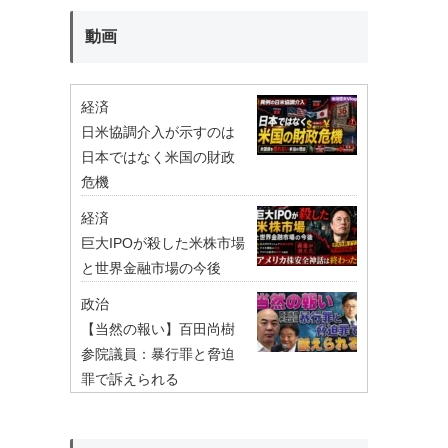
動画
経済
日米協調介入が示すのは
日本ではなく米国の財政
危機
経済
巨大IPOが殺した米株市場
と世界金融市場の今後
政治
【当然の報い】百田尚樹
参院議員：暴行罪と脅迫
罪で訴えられる