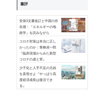
書評
安保3文書改訂と中国の存
在感：『エネルギーの地
政学』を読みながら
コロナ対策は本当に正し
かったのか：青柳貞一郎
『臨床現場からみた新型
コロナの虚と実』
少子化と人手不足の元凶
を直視せよ『やっぱり高
度経済成長は復活でき
る』