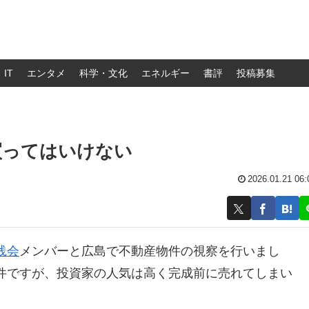
IT
エンタメ
科学・文化
エネルギー
書評
投稿募集
買ってはいけない
2026.01.21 06:
践会
メンバーと広島で不動産物件の視察を行いまし
件ですが、投資家の人気は高く完成前に売れてしまい