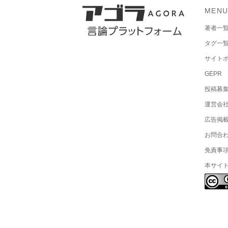
MEN
著者一
タグ一
サイト
GEPR
投稿募
運営会
広告掲
お問合
免責事
本サイ