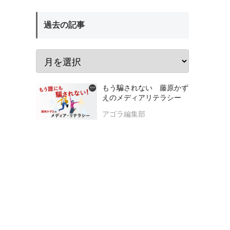
過去の記事
もう騙されない 藤原かず
えのメディアリテラシー
アゴラ編集部