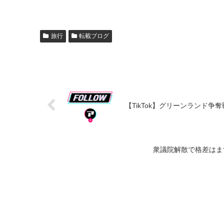
旅行
転載ブログ
【TikTok】グリーンランド争奪
衆議院解散で格差はま