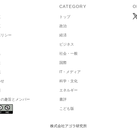
U
CATEGORY
O
覧
トップ
覧
政治
ポリシー
経済
ビジネス
集
社会・一般
社
国際
載
IT・メディア
わせ
科学・文化
項
エネルギー
トの趣旨とメンバー
書評
こども版
株式会社アゴラ研究所