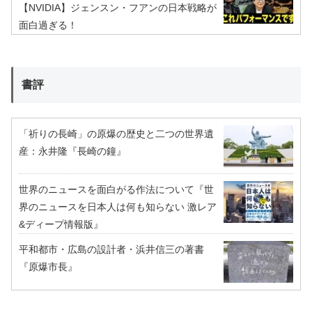
【NVIDIA】ジェンスン・フアンの日本戦略が
面白過ぎる！
書評
「祈りの長崎」の原爆の歴史と二つの世界遺
産：永井隆『長崎の鐘』
世界のニュースを面白がる作法について『世
界のニュースを日本人は何も知らない 激レア
&ディープ情報版』
平和都市・広島の設計者・浜井信三の著書
『原爆市長』