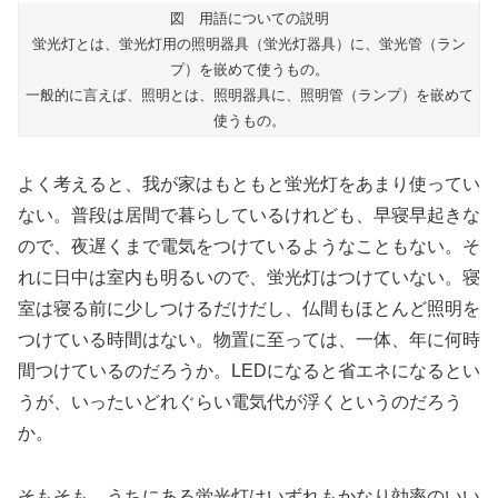
図 用語についての説明
蛍光灯とは、蛍光灯用の照明器具（蛍光灯器具）に、蛍光管（ラン
プ）を嵌めて使うもの。
一般的に言えば、照明とは、照明器具に、照明管（ランプ）を嵌めて
使うもの。
よく考えると、我が家はもともと蛍光灯をあまり使ってい
ない。普段は居間で暮らしているけれども、早寝早起きな
ので、夜遅くまで電気をつけているようなこともない。そ
れに日中は室内も明るいので、蛍光灯はつけていない。寝
室は寝る前に少しつけるだけだし、仏間もほとんど照明を
つけている時間はない。物置に至っては、一体、年に何時
間つけているのだろうか。LEDになると省エネになるとい
うが、いったいどれぐらい電気代が浮くというのだろう
か。
そもそも、うちにある蛍光灯はいずれもかなり効率のいい