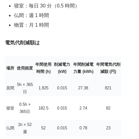
寝室：毎日 30 分（0.5 時間）
仏間：週 1 時間
物置：月 1 時間
電気代削減額は
年間使用
削減電力
年間削減電
年間電気代削
場所
使用頻度
時間 (h)
(kW)
力量 (kWh)
減額 (円)
5h × 365
居間
1,825
0.015
27.38
821
日
0.5h ×
寝室
182.5
0.015
2.74
82
365日
1h × 52
仏間
52
0.015
0.78
23
週