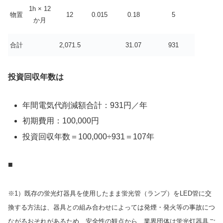
1h × 12
物置
12
0.015
0.18
5
か月
合計
2,071.5
31.07
931
投資回収年数は
年間電気代削減額合計：931円／年
初期費用：100,000円
投資回収年数＝100,000÷931＝107年
■
※1）既存の蛍光灯器具を使用したまま蛍光管（ランプ）をLED管に交
換する方法は、器具との組み合わせによっては発煙・発火等の事故につ
ながるおそれがあるため、安全性の観点から、業界団体は蛍光灯器具ご