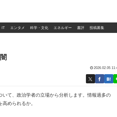
IT
エンタメ
科学・文化
エネルギー
書評
投稿募集
闇
2026.02.05 11:
ついて、政治学者の立場から分析します。情報過多の
を高められるか。