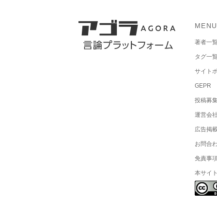
MEN
著者一
タグ一
サイト
GEPR
投稿募
運営会
広告掲
お問合
免責事
本サイ