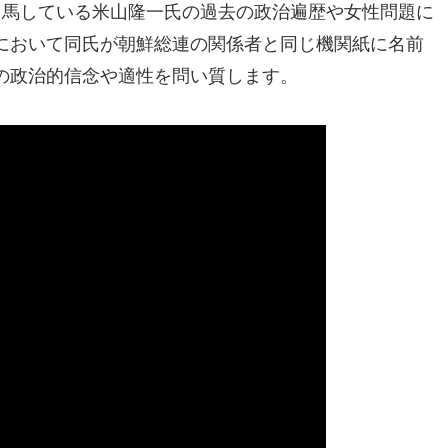
出馬している米山隆一氏の過去の政治遍歴や女性問題に
において同氏が朝鮮総連の関係者と同じ機関紙に名前
の政治的信念や適性を問い質します。