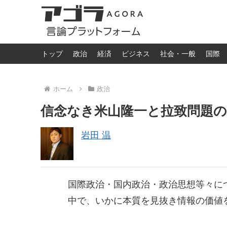
トップ
政治
経済
ビジネス
社会・一般
国際
ホーム
政治
信念なき米山隆一と拉致問題の
岩田 温
国際政治・国内政治・政治思想等々に
中で、いかに本質を見抜き情報の価値