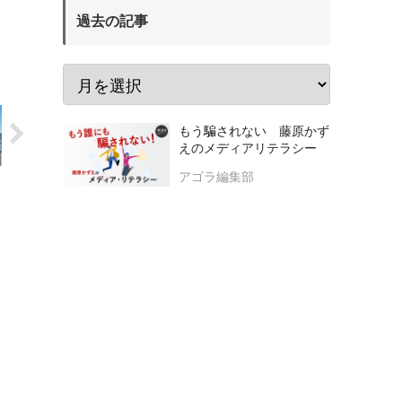
過去の記事
もう騙されない 藤原かず
えのメディアリテラシー
アゴラ編集部