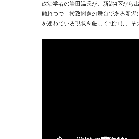
政治学者の岩田温氏が、新潟4区から
触れつつ、拉致問題の舞台である新潟
を連ねている現状を厳しく批判し、そ