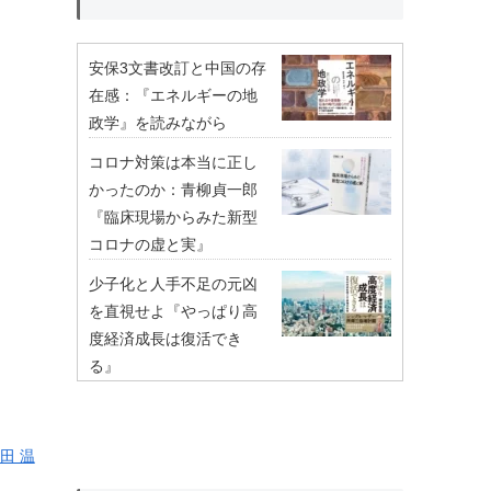
安保3文書改訂と中国の存
在感：『エネルギーの地
政学』を読みながら
コロナ対策は本当に正し
かったのか：青柳貞一郎
『臨床現場からみた新型
コロナの虚と実』
少子化と人手不足の元凶
を直視せよ『やっぱり高
度経済成長は復活でき
る』
田 温