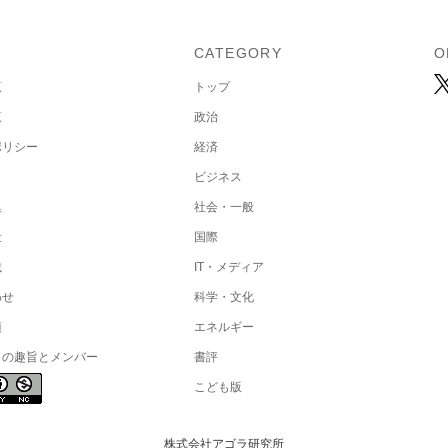
U
CATEGORY
O
覧
トップ
覧
政治
ポリシー
経済
ビジネス
集
社会・一般
社
国際
載
IT・メディア
わせ
科学・文化
項
エネルギー
トの趣旨とメンバー
書評
こども版
株式会社アゴラ研究所