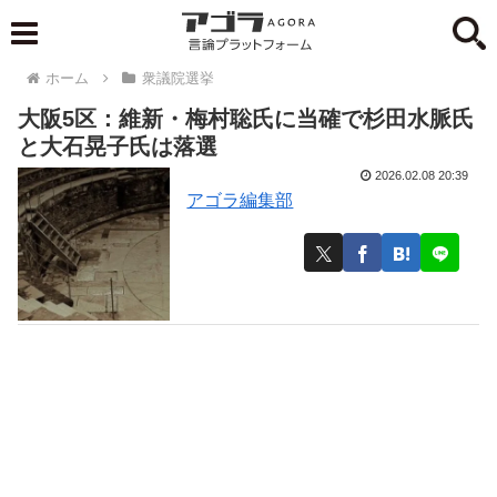
ホーム
衆議院選挙
大阪5区：維新・梅村聡氏に当確で杉田水脈氏
と大石晃子氏は落選
2026.02.08 20:39
アゴラ編集部