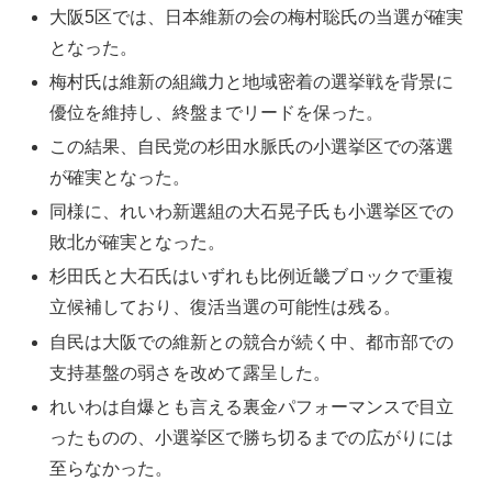
大阪5区では、日本維新の会の梅村聡氏の当選が確実
となった。
梅村氏は維新の組織力と地域密着の選挙戦を背景に
優位を維持し、終盤までリードを保った。
この結果、自民党の杉田水脈氏の小選挙区での落選
が確実となった。
同様に、れいわ新選組の大石晃子氏も小選挙区での
敗北が確実となった。
杉田氏と大石氏はいずれも比例近畿ブロックで重複
立候補しており、復活当選の可能性は残る。
自民は大阪での維新との競合が続く中、都市部での
支持基盤の弱さを改めて露呈した。
れいわは自爆とも言える裏金パフォーマンスで目立
ったものの、小選挙区で勝ち切るまでの広がりには
至らなかった。