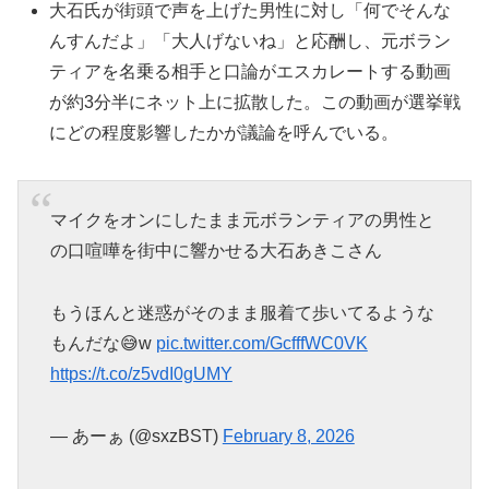
大石氏が街頭で声を上げた男性に対し「何でそんな
んすんだよ」「大人げないね」と応酬し、元ボラン
ティアを名乗る相手と口論がエスカレートする動画
が約3分半にネット上に拡散した。この動画が選挙戦
にどの程度影響したかが議論を呼んでいる。
マイクをオンにしたまま元ボランティアの男性と
の口喧嘩を街中に響かせる大石あきこさん
もうほんと迷惑がそのまま服着て歩いてるような
もんだな😅w
pic.twitter.com/GcfffWC0VK
https://t.co/z5vdI0gUMY
— あーぁ (@sxzBST)
February 8, 2026